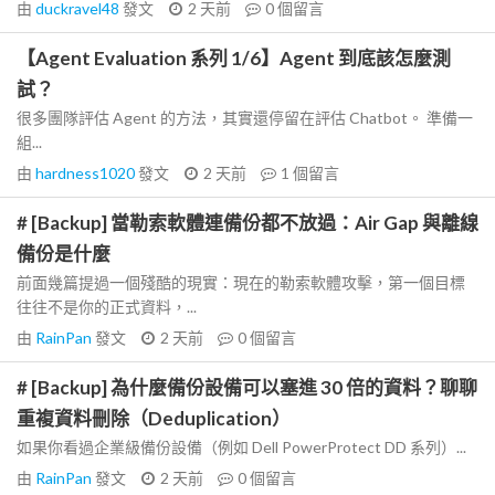
由
duckravel48
發文
2 天前
0
個留言
【Agent Evaluation 系列 1/6】Agent 到底該怎麼測
試？
很多團隊評估 Agent 的方法，其實還停留在評估 Chatbot。 準備一
組...
由
hardness1020
發文
2 天前
1
個留言
# [Backup] 當勒索軟體連備份都不放過：Air Gap 與離線
備份是什麼
前面幾篇提過一個殘酷的現實：現在的勒索軟體攻擊，第一個目標
往往不是你的正式資料，...
由
RainPan
發文
2 天前
0
個留言
# [Backup] 為什麼備份設備可以塞進 30 倍的資料？聊聊
重複資料刪除（Deduplication）
如果你看過企業級備份設備（例如 Dell PowerProtect DD 系列）...
由
RainPan
發文
2 天前
0
個留言