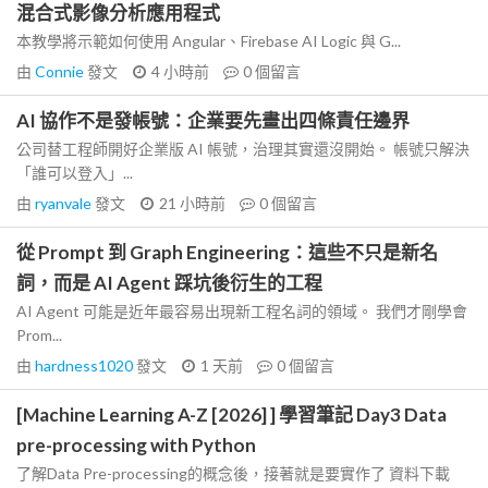
混合式影像分析應用程式
本教學將示範如何使用 Angular、Firebase AI Logic 與 G...
由
Connie
發文
4 小時前
0
個留言
AI 協作不是發帳號：企業要先畫出四條責任邊界
公司替工程師開好企業版 AI 帳號，治理其實還沒開始。 帳號只解決
「誰可以登入」...
由
ryanvale
發文
21 小時前
0
個留言
從 Prompt 到 Graph Engineering：這些不只是新名
詞，而是 AI Agent 踩坑後衍生的工程
AI Agent 可能是近年最容易出現新工程名詞的領域。 我們才剛學會
Prom...
由
hardness1020
發文
1 天前
0
個留言
[Machine Learning A-Z [2026] ] 學習筆記 Day3 Data
pre-processing with Python
了解Data Pre-processing的概念後，接著就是要實作了 資料下載