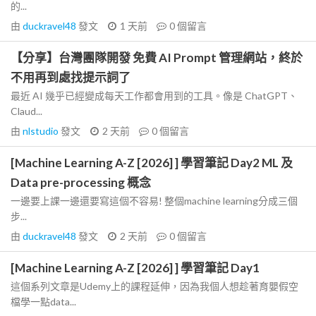
的...
由
duckravel48
發文
1 天前
0
個留言
【分享】台灣團隊開發 免費 AI Prompt 管理網站，終於
不用再到處找提示詞了
最近 AI 幾乎已經變成每天工作都會用到的工具。像是 ChatGPT、
Claud...
由
nlstudio
發文
2 天前
0
個留言
[Machine Learning A-Z [2026] ] 學習筆記 Day2 ML 及
Data pre-processing 概念
一邊要上課一邊還要寫這個不容易! 整個machine learning分成三個
步...
由
duckravel48
發文
2 天前
0
個留言
[Machine Learning A-Z [2026] ] 學習筆記 Day1
這個系列文章是Udemy上的課程延伸，因為我個人想趁著育嬰假空
檔學一點data...