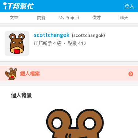
登入
文章
問答
My Project
徵才
聊天
scottchangok
(
scottchangok
)
iT邦新手
4
級 ‧ 點數
412
鐵人檔案
個人背景