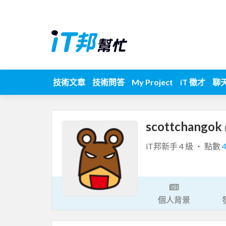
技術文章
技術問答
My Project
iT 徵才
聊
scottchangok
iT邦新手 4 級 ‧ 點數
個人背景