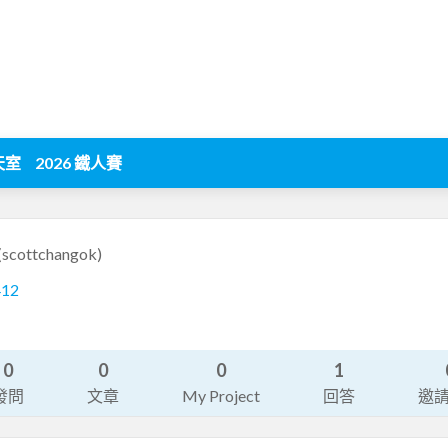
天室
2026 鐵人賽
(scottchangok)
412
0
0
0
1
發問
文章
My Project
回答
邀