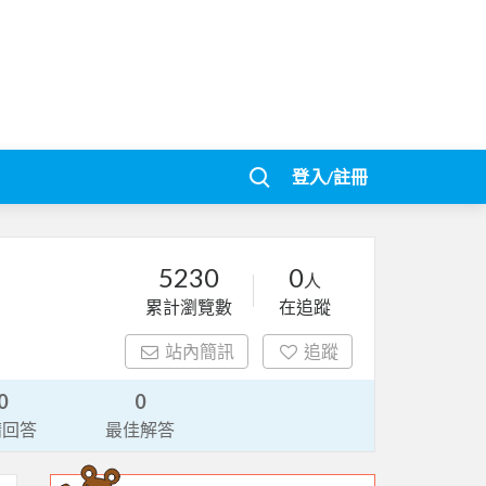
登入/註冊
5230
0
人
累計瀏覽數
在追蹤
站內簡訊
追蹤
0
0
請回答
最佳解答