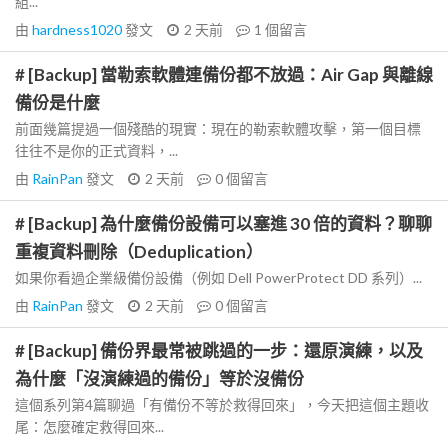
組...
由
hardness1020
發文
2 天前
1
個留言
# [Backup] 當勒索軟體連備份都不放過：Air Gap 與離線
備份是什麼
前面幾篇提過一個殘酷的現實：現在的勒索軟體攻擊，第一個目標
往往不是你的正式資料，...
由
RainPan
發文
2 天前
0
個留言
# [Backup] 為什麼備份設備可以塞進 30 倍的資料？聊聊
重複資料刪除（Deduplication）
如果你看過企業級備份設備（例如 Dell PowerProtect DD 系列）...
由
RainPan
發文
2 天前
0
個留言
# [Backup] 備份界最常被跳過的一步：還原演練，以及
為什麼「沒演練過的備份」等於沒備份
這個系列第4篇聊過「有備份不等於救得回來」，今天把這個主題收
尾：怎麼確定救得回來...