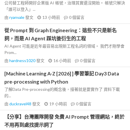
公司替工程師開好企業版 AI 帳號，治理其實還沒開始。 帳號只解決
「誰可以登入」...
由
ryanvale
發文
13 小時前
0
個留言
從 Prompt 到 Graph Engineering：這些不只是新名
詞，而是 AI Agent 踩坑後衍生的工程
AI Agent 可能是近年最容易出現新工程名詞的領域。 我們才剛學會
Prom...
由
hardness1020
發文
16 小時前
0
個留言
[Machine Learning A-Z [2026] ] 學習筆記 Day3 Data
pre-processing with Python
了解Data Pre-processing的概念後，接著就是要實作了 資料下載
的...
由
duckravel48
發文
19 小時前
0
個留言
【分享】台灣團隊開發 免費 AI Prompt 管理網站，終於
不用再到處找提示詞了