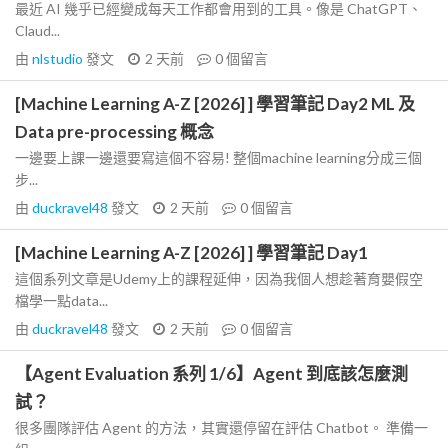
最近 AI 幾乎已經變成每天工作都會用到的工具。像是 ChatGPT、
Claud...
由
nlstudio
發文
2 天前
0
個留言
[Machine Learning A-Z [2026] ] 學習筆記 Day2 ML 及
Data pre-processing 概念
一邊要上課一邊還要寫這個不容易! 整個machine learning分成三個
步...
由
duckravel48
發文
2 天前
0
個留言
[Machine Learning A-Z [2026] ] 學習筆記 Day1
這個系列文章是Udemy上的課程延伸，因為我個人想趁著育嬰假空
檔學一點data...
由
duckravel48
發文
2 天前
0
個留言
【Agent Evaluation 系列 1/6】Agent 到底該怎麼測
試？
很多團隊評估 Agent 的方法，其實還停留在評估 Chatbot。 準備一