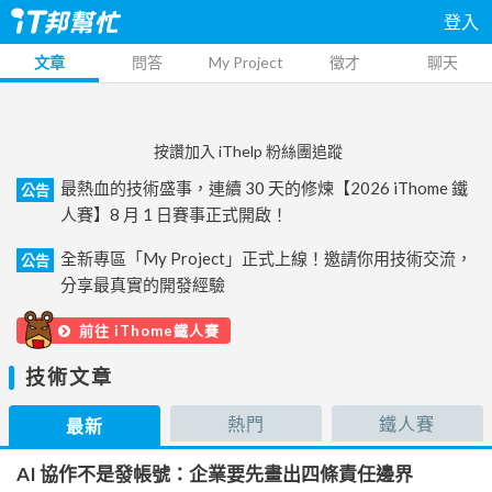
登入
文章
問答
My Project
徵才
聊天
按讚加入 iThelp 粉絲團追蹤
最熱血的技術盛事，連續 30 天的修煉【2026 iThome 鐵
公告
人賽】8 月 1 日賽事正式開啟！
全新專區「My Project」正式上線！邀請你用技術交流，
公告
分享最真實的開發經驗
前往 iThome鐵人賽
技術文章
熱門
鐵人賽
最新
AI 協作不是發帳號：企業要先畫出四條責任邊界