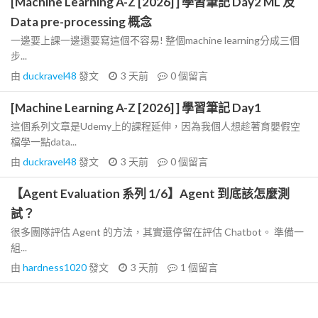
[Machine Learning A-Z [2026] ] 學習筆記 Day2 ML 及
Data pre-processing 概念
一邊要上課一邊還要寫這個不容易! 整個machine learning分成三個
步...
由
duckravel48
發文
3 天前
0
個留言
[Machine Learning A-Z [2026] ] 學習筆記 Day1
這個系列文章是Udemy上的課程延伸，因為我個人想趁著育嬰假空
檔學一點data...
由
duckravel48
發文
3 天前
0
個留言
【Agent Evaluation 系列 1/6】Agent 到底該怎麼測
試？
很多團隊評估 Agent 的方法，其實還停留在評估 Chatbot。 準備一
組...
由
hardness1020
發文
3 天前
1
個留言