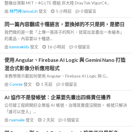
整機台灣製 MIT，4G LTE 模組 非大陸 DrayTek VigorC4...
由
林門神JanusLin
發文
5 小時前
0
個留言
同一篇內容翻成十種語言，要換掉的不只是詞，是節日
我們做的是一套「上傳一張孩子的照片，就寫出並畫出一本繪本」
的產品，內容要以十種語...
由
lumorakids
發文
16 小時前
0
個留言
使用 Angular、Firebase AI Logic 與 Gemini Nano 打造
混合式影像分析應用程式
本教學將示範如何使用 Angular、Firebase AI Logic 與 G...
由
Connie
發文
1 天前
0
個留言
AI 協作不是發帳號：企業要先畫出四條責任邊界
公司替工程師開好企業版 AI 帳號，治理其實還沒開始。 帳號只解決
「誰可以登入」...
由
ryanvale
發文
2 天前
0
個留言