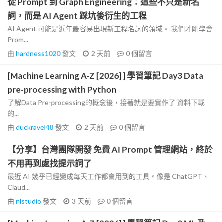
從 Prompt 到 Graph Engineering：這些不只是新名
詞，而是 AI Agent 踩坑後衍生的工程
AI Agent 可能是近年最容易出現新工程名詞的領域。 我們才剛學會
Prom...
由
hardness1020
發文
2 天前
0
個留言
[Machine Learning A-Z [2026] ] 學習筆記 Day3 Data
pre-processing with Python
了解Data Pre-processing的概念後，接著就是要實作了 資料下載
的...
由
duckravel48
發文
2 天前
0
個留言
【分享】台灣團隊開發 免費 AI Prompt 管理網站，終於
不用再到處找提示詞了
最近 AI 幾乎已經變成每天工作都會用到的工具。像是 ChatGPT、
Claud...
由
nlstudio
發文
3 天前
0
個留言