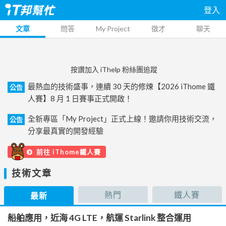
登入
文章
問答
My Project
徵才
聊天
按讚加入 iThelp 粉絲團追蹤
最熱血的技術盛事，連續 30 天的修煉【2026 iThome 鐵
公告
人賽】8 月 1 日賽事正式開啟！
全新專區「My Project」正式上線！邀請你用技術交流，
公告
分享最真實的開發經驗
前往 iThome鐵人賽
技術文章
熱門
鐵人賽
最新
船舶應用，近海 4G LTE，航運 Starlink 整合運用