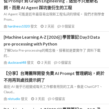
從 Prompt 到 Graph Engineering：這些不只是新名
詞，而是 AI Agent 踩坑後衍生的工程
AI Agent 可能是近年最容易出現新工程名詞的領域。 我們才剛學會
Prom...
由
hardness1020
發文
2 天前
0
個留言
[Machine Learning A-Z [2026] ] 學習筆記 Day3 Data
pre-processing with Python
了解Data Pre-processing的概念後，接著就是要實作了 資料下載
的...
由
duckravel48
發文
2 天前
0
個留言
【分享】台灣團隊開發 免費 AI Prompt 管理網站，終於
不用再到處找提示詞了
最近 AI 幾乎已經變成每天工作都會用到的工具。像是 ChatGPT、
Claud...
由
nlstudio
發文
3 天前
0
個留言