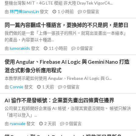
整機台灣製 MIT，4G LTE 模組 非大陸 DrayTek VigorC4...
由
林門神JanusLin
發文
1 小時前
0
個留言
同一篇內容翻成十種語言，要換掉的不只是詞，是節日
我們做的是一套「上傳一張孩子的照片，就寫出並畫出一本繪本」
的產品，內容要以十種語...
由
lumorakids
發文
11 小時前
0
個留言
使用 Angular、Firebase AI Logic 與 Gemini Nano 打造
混合式影像分析應用程式
本教學將示範如何使用 Angular、Firebase AI Logic 與 G...
由
Connie
發文
1 天前
0
個留言
AI 協作不是發帳號：企業要先畫出四條責任邊界
公司替工程師開好企業版 AI 帳號，治理其實還沒開始。 帳號只解決
「誰可以登入」...
由
ryanvale
發文
2 天前
0
個留言