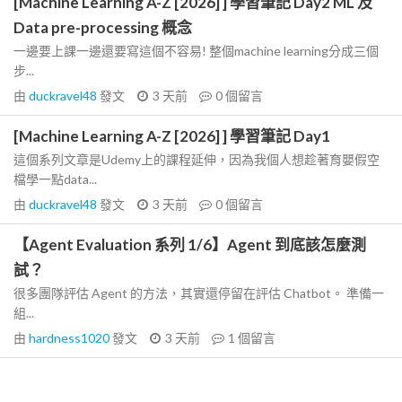
[Machine Learning A-Z [2026] ] 學習筆記 Day2 ML 及
Data pre-processing 概念
一邊要上課一邊還要寫這個不容易! 整個machine learning分成三個
步...
由
duckravel48
發文
3 天前
0
個留言
[Machine Learning A-Z [2026] ] 學習筆記 Day1
這個系列文章是Udemy上的課程延伸，因為我個人想趁著育嬰假空
檔學一點data...
由
duckravel48
發文
3 天前
0
個留言
【Agent Evaluation 系列 1/6】Agent 到底該怎麼測
試？
很多團隊評估 Agent 的方法，其實還停留在評估 Chatbot。 準備一
組...
由
hardness1020
發文
3 天前
1
個留言