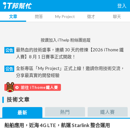
登入
文章
問答
My Project
徵才
聊天
按讚加入 iThelp 粉絲團追蹤
最熱血的技術盛事，連續 30 天的修煉【2026 iThome 鐵
公告
人賽】8 月 1 日賽事正式開啟！
全新專區「My Project」正式上線！邀請你用技術交流，
公告
分享最真實的開發經驗
前往 iThome鐵人賽
技術文章
熱門
鐵人賽
最新
船舶應用，近海 4G LTE，航運 Starlink 整合運用