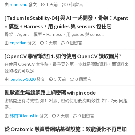
由
reneezhu
發文
1 天前
0
個留言
[Tedium Is Stability-04] 與 AI 一起開發，骨架：Agent
= 模型 + Harness，用 guides 與 sensors 包住它
骨架：Agent = 模型 + Harness，用 guides 與 senso...
由
enjtorian
發文
2 天前
0
個留言
[OpenCV 學習筆記] 1. 如何使用 OpenCV 讀取圖片?
在使用 OpenCV 套件時，最重要的第一步就是讀取資料，而資料來
源的格式可以是...
由
logohow1020
發文
3 天前
0
個留言
亂數產生無線網路上網密碼 wifi pin code
密碼開通有時效性, 如1~3個月 密碼使用後,有時效性, 如1~7天. 同組
密...
由
林門神JanusLin
發文
3 天前
0
個留言
從 Oratomic 融資看網站基礎設施：效能優化不再是加