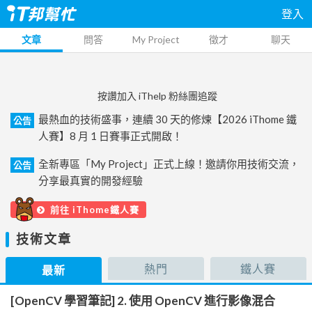
登入
文章
問答
My Project
徵才
聊天
按讚加入 iThelp 粉絲團追蹤
最熱血的技術盛事，連續 30 天的修煉【2026 iThome 鐵
公告
人賽】8 月 1 日賽事正式開啟！
全新專區「My Project」正式上線！邀請你用技術交流，
公告
分享最真實的開發經驗
前往 iThome鐵人賽
技術文章
熱門
鐵人賽
最新
[OpenCV 學習筆記] 2. 使用 OpenCV 進行影像混合