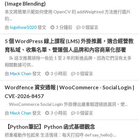
(Image Blending)
本文將簡單示範如何使用 OpenCV 的 addWeighted 方法進行圖片
的...
由
logohow1020
發文
3 分鐘前
0
個留言
5 個 WordPress 線上課程 (LMS) 外掛推薦，適合經營教
育私域、收集名單、營運個人品牌和內容商業化部署
📝 這次推薦排除一些近 1 至 2 年的新進品牌，因為它們沒有太多
相關數據可供...
由
Mack Chan
發文
3 小時前
0
個留言
Wordfence 資安通報 | WooCommerce - Social Login |
CVE-2026-8457
WooCommerce Social Login 外掛爆出嚴重驗證繞過漏洞，使...
由
Mack Chan
發文
3 小時前
0
個留言
【Python筆記】Python 函式基礎觀念
把重複動作包起來 生活情境：每天打招呼 def say_hello():...