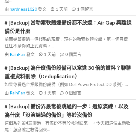
組...
由
hardness1020
發文
1 天前
1
個留言
# [Backup] 當勒索軟體連備份都不放過：Air Gap 與離線
備份是什麼
前面幾篇提過一個殘酷的現實：現在的勒索軟體攻擊，第一個目標
往往不是你的正式資料，...
由
RainPan
發文
1 天前
0
個留言
# [Backup] 為什麼備份設備可以塞進 30 倍的資料？聊聊
重複資料刪除（Deduplication）
如果你看過企業級備份設備（例如 Dell PowerProtect DD 系列）...
由
RainPan
發文
1 天前
0
個留言
# [Backup] 備份界最常被跳過的一步：還原演練，以及
為什麼「沒演練過的備份」等於沒備份
這個系列第4篇聊過「有備份不等於救得回來」，今天把這個主題收
尾：怎麼確定救得回來...