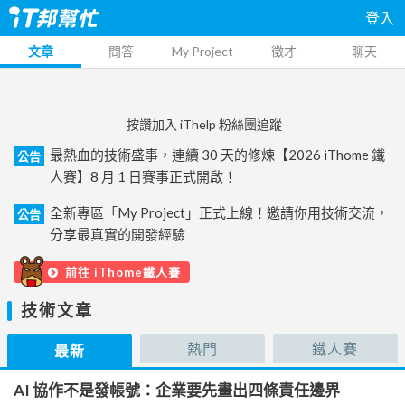
登入
文章
問答
My Project
徵才
聊天
按讚加入 iThelp 粉絲團追蹤
最熱血的技術盛事，連續 30 天的修煉【2026 iThome 鐵
公告
人賽】8 月 1 日賽事正式開啟！
全新專區「My Project」正式上線！邀請你用技術交流，
公告
分享最真實的開發經驗
前往 iThome鐵人賽
技術文章
熱門
鐵人賽
最新
AI 協作不是發帳號：企業要先畫出四條責任邊界