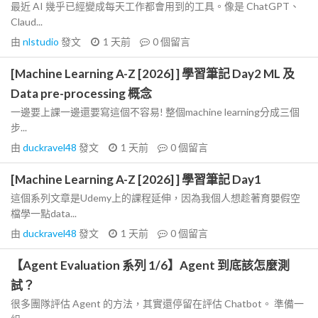
最近 AI 幾乎已經變成每天工作都會用到的工具。像是 ChatGPT、
Claud...
由
nlstudio
發文
1 天前
0
個留言
[Machine Learning A-Z [2026] ] 學習筆記 Day2 ML 及
Data pre-processing 概念
一邊要上課一邊還要寫這個不容易! 整個machine learning分成三個
步...
由
duckravel48
發文
1 天前
0
個留言
[Machine Learning A-Z [2026] ] 學習筆記 Day1
這個系列文章是Udemy上的課程延伸，因為我個人想趁著育嬰假空
檔學一點data...
由
duckravel48
發文
1 天前
0
個留言
【Agent Evaluation 系列 1/6】Agent 到底該怎麼測
試？
很多團隊評估 Agent 的方法，其實還停留在評估 Chatbot。 準備一