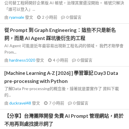
公司替工程師開好企業版 AI 帳號，治理其實還沒開始。 帳號只解決
「誰可以登入」...
由
ryanvale
發文
2 小時前
0
個留言
從 Prompt 到 Graph Engineering：這些不只是新名
詞，而是 AI Agent 踩坑後衍生的工程
AI Agent 可能是近年最容易出現新工程名詞的領域。 我們才剛學會
Prom...
由
hardness1020
發文
4 小時前
0
個留言
[Machine Learning A-Z [2026] ] 學習筆記 Day3 Data
pre-processing with Python
了解Data Pre-processing的概念後，接著就是要實作了 資料下載
的...
由
duckravel48
發文
7 小時前
0
個留言
【分享】台灣團隊開發 免費 AI Prompt 管理網站，終於
不用再到處找提示詞了