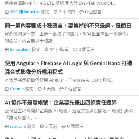
整機台灣製 MIT，4G LTE 模組 非大陸 DrayTek VigorC4...
由
林門神JanusLin
發文
3 小時前
0
個留言
同一篇內容翻成十種語言，要換掉的不只是詞，是節日
我們做的是一套「上傳一張孩子的照片，就寫出並畫出一本繪本」
的產品，內容要以十種語...
由
lumorakids
發文
14 小時前
0
個留言
使用 Angular、Firebase AI Logic 與 Gemini Nano 打造
混合式影像分析應用程式
本教學將示範如何使用 Angular、Firebase AI Logic 與 G...
由
Connie
發文
1 天前
0
個留言
AI 協作不是發帳號：企業要先畫出四條責任邊界
公司替工程師開好企業版 AI 帳號，治理其實還沒開始。 帳號只解決
「誰可以登入」...
由
ryanvale
發文
2 天前
0
個留言