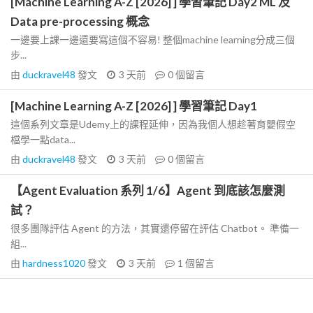
[Machine Learning A-Z [2026] ] 學習筆記 Day2 ML 及
Data pre-processing 概念
一邊要上課一邊還要寫這個不容易! 整個machine learning分成三個
步...
由
duckravel48
發文
3 天前
0
個留言
[Machine Learning A-Z [2026] ] 學習筆記 Day1
這個系列文章是Udemy上的課程延伸，因為我個人想趁著育嬰假空
檔學一點data...
由
duckravel48
發文
3 天前
0
個留言
【Agent Evaluation 系列 1/6】Agent 到底該怎麼測
試？
很多團隊評估 Agent 的方法，其實還停留在評估 Chatbot。 準備一
組...
由
hardness1020
發文
3 天前
1
個留言