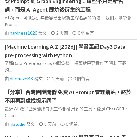
從 Prompt 到 Graph Engineering：這些不只是新名
詞，而是 AI Agent 踩坑後衍生的工程
AI Agent 可能是近年最容易出現新工程名詞的領域。 我們才剛學會
Prom...
由
hardness1020
發文
2 天前
0
個留言
[Machine Learning A-Z [2026] ] 學習筆記 Day3 Data
pre-processing with Python
了解Data Pre-processing的概念後，接著就是要實作了 資料下載
的...
由
duckravel48
發文
2 天前
0
個留言
【分享】台灣團隊開發 免費 AI Prompt 管理網站，終於
不用再到處找提示詞了
最近 AI 幾乎已經變成每天工作都會用到的工具。像是 ChatGPT、
Claud...
由
nlstudio
發文
3 天前
0
個留言