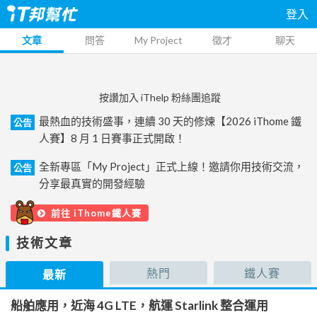
登入
文章
問答
My Project
徵才
聊天
按讚加入 iThelp 粉絲團追蹤
最熱血的技術盛事，連續 30 天的修煉【2026 iThome 鐵
公告
人賽】8 月 1 日賽事正式開啟！
全新專區「My Project」正式上線！邀請你用技術交流，
公告
分享最真實的開發經驗
前往 iThome鐵人賽
技術文章
熱門
鐵人賽
最新
船舶應用，近海 4G LTE，航運 Starlink 整合運用