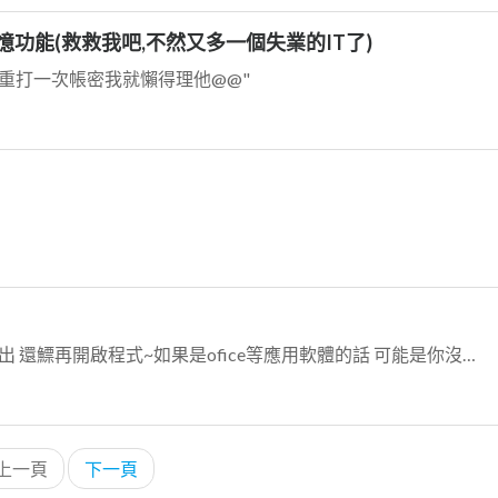
憶功能(救救我吧,不然又多一個失業的IT了)
重打一次帳密我就懶得理他@@"
請問有圖嗎?@@ 是在開啟進入windows後就跳出 還鰾再開啟程式~如果是ofice等應用軟體的話 可能是你沒裝好或是裝了多於一個版本的office...
上一頁
下一頁