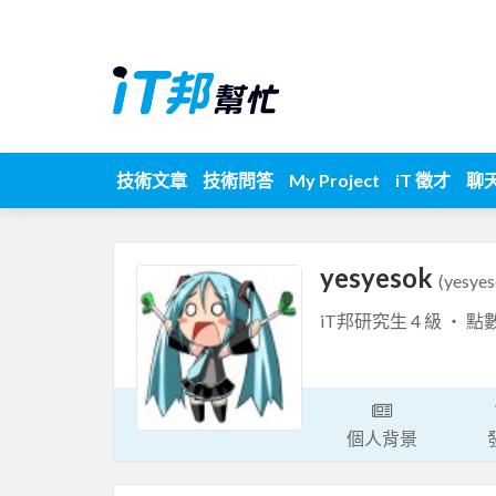
技術文章
技術問答
My Project
iT 徵才
聊
yesyesok
(yesyes
iT邦研究生 4 級 ‧ 點
個人背景