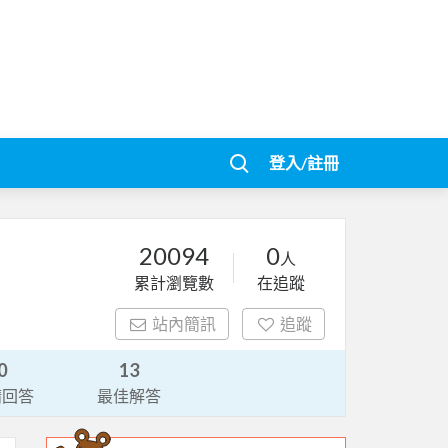
登入/註冊
20094
0
人
累計瀏覽數
在追蹤
站內簡訊
追蹤
0
13
請回答
最佳解答