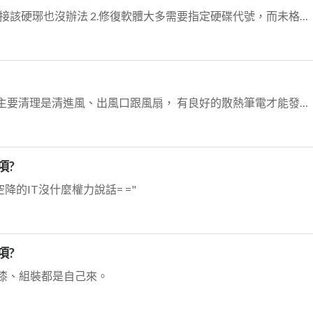
1.第一點已試過，甚至於全電腦改用SATA線連接該硬琊也沒辦法 2.修復軟體大多需要指定硬碟代號，而未格式化的硬碟沒有硬碟代號，所以無效 3.沒試過這個，可...
所謂的擦過一遍該不會只有擦外表吧@@ 筆電主要清理是清進風、出風口跟風扇， 有良好的散熱筆電才能發揮效能@@
項?
降的IT沒什麼權力說話= ="
項?
漆、組裝都是自己來。