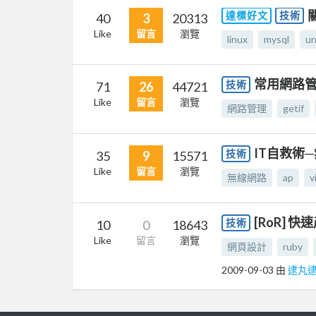
達標好文
技術
40
3
20313
Like
留言
瀏覽
linux
mysql
un
常用網路管理工具
技術
71
26
44721
Like
留言
瀏覽
網路管理
getif
IT自救術
技術
35
9
15571
Like
留言
瀏覽
無線網路
ap
v
[RoR] 快
技術
10
0
18643
Like
留言
瀏覽
網頁設計
ruby
2009-09-03
由
逮丸