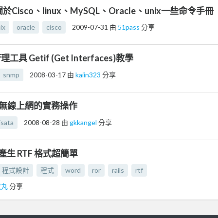
關於Cisco、linux、MySQL、Oracle、unix一些命令手冊
ix
oracle
cisco
2009-07-31
由
51pass
分享
 Getif (Get Interfaces)教學
snmp
2008-03-17
由
kaiin323
分享
─無線上網的實務操作
isata
2008-08-28
由
gkkangel
分享
速產生 RTF 格式超簡單
程式設計
程式
word
ror
rails
rtf
逮丸
分享