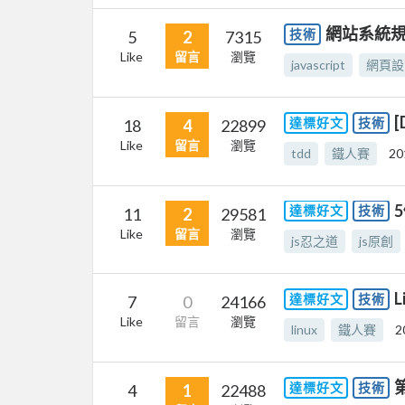
網站系統規劃
技術
5
2
7315
Like
留言
瀏覽
javascript
網頁設
[
達標好文
技術
18
4
22899
Like
留言
瀏覽
tdd
鐵人賽
20
5
達標好文
技術
11
2
29581
Like
留言
瀏覽
js忍之道
js原創
達標好文
技術
7
0
24166
Like
留言
瀏覽
linux
鐵人賽
2
達標好文
技術
4
1
22488