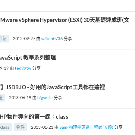
Mware vSphere Hypervisor (ESXi) 30天基礎速成班(文
介紹
2012-09-27
由
willion0736
分享
avaScript 教學系列整理
9-19
由
ted99tw
分享
SDB.IO - 好用的JavaScript工具都在這裡
道
2013-06-19
由
bigsmile
分享
PHP物件導向的第一課：class
class
物件
2013-01-21
由
Sam-物理拳頭系工程師(五段)
分享