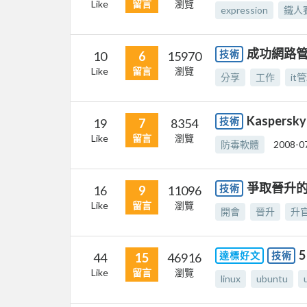
Like
留言
瀏覽
expression
鐵人
成功網路管
技術
10
6
15970
Like
留言
瀏覽
分享
工作
it
Kasper
技術
19
7
8354
Like
留言
瀏覽
防毒軟體
2008-0
爭取晉升的
技術
16
9
11096
Like
留言
瀏覽
開會
晉升
升
達標好文
技術
44
15
46916
Like
留言
瀏覽
linux
ubuntu