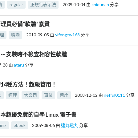
賽
regular
正規化表示法
2009-10-04
由
chiounan
分享
理員必備“軟體”素質
管理
職場
2010-09-05
由
yifengtw168
分享
sky -- 安裝時不檢查相容性軟體
7-28
由
ataru
分享
14種方法！超級管用！
官
經理
大公司
事業
態度
2008-12-02
由
nefful0111
分享
5 本超優免費的自學 Linux 電子書
unix
ebook
2009-08-06
由
逮丸逮丸
分享