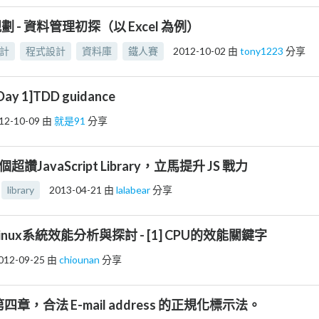
 - 資料管理初探（以 Excel 為例）
計
程式設計
資料庫
鐵人賽
2012-10-02
由
tony1223
分享
Day 1]TDD guidance
12-10-09
由
就是91
分享
個超讚JavaScript Library，立馬提升 JS 戰力
library
2013-04-21
由
lalabear
分享
Linux系統效能分析與探討 - [1] CPU的效能關鍵字
012-09-25
由
chiounan
分享
第四章，合法 E-mail address 的正規化標示法。