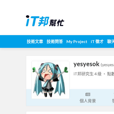
技術文章
技術問答
My Project
iT 徵才
聊
yesyesok
(yesyes
iT邦研究生 4 級 ‧ 點
個人背景