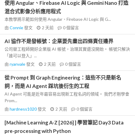
使用 Angular、Firebase AI Logic 與 Gemini Nano 打造
混合式影像分析應用程式
本教學將示範如何使用 Angular、Firebase AI Logic 與 G...
由
Connie
發文
2 天前
0
個留言
AI 協作不是發帳號：企業要先畫出四條責任邊界
公司替工程師開好企業版 AI 帳號，治理其實還沒開始。 帳號只解決
「誰可以登入」...
由
ryanvale
發文
2 天前
0
個留言
從 Prompt 到 Graph Engineering：這些不只是新名
詞，而是 AI Agent 踩坑後衍生的工程
AI Agent 可能是近年最容易出現新工程名詞的領域。 我們才剛學會
Prom...
由
hardness1020
發文
2 天前
0
個留言
[Machine Learning A-Z [2026] ] 學習筆記 Day3 Data
pre-processing with Python