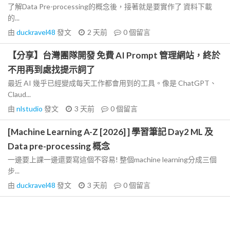
了解Data Pre-processing的概念後，接著就是要實作了 資料下載
的...
由
duckravel48
發文
2 天前
0
個留言
【分享】台灣團隊開發 免費 AI Prompt 管理網站，終於
不用再到處找提示詞了
最近 AI 幾乎已經變成每天工作都會用到的工具。像是 ChatGPT、
Claud...
由
nlstudio
發文
3 天前
0
個留言
[Machine Learning A-Z [2026] ] 學習筆記 Day2 ML 及
Data pre-processing 概念
一邊要上課一邊還要寫這個不容易! 整個machine learning分成三個
步...
由
duckravel48
發文
3 天前
0
個留言