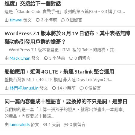
進度」交接給下一個對話
這是「Claude Code 實戰手冊」系列的第五篇(G5)。G3 講了 CL...
由
timwei
發文
3 小時前
0
個留言
WordPress 7.1 版本將於 8 月 19 日發布，其中表格無障
礙功能引發用戶群的擔憂？
WordPress 7.1 版本會變更 HTML 裡的 Table 的結構，其...
由
Mack Chan
發文
3 小時前
0
個留言
船舶應用，近海 4G LTE，航運 Starlink 整合運用
整機台灣製 MIT，4G LTE 模組 非大陸 DrayTek VigorC4...
由
林門神JanusLin
發文
14 小時前
0
個留言
同一篇內容翻成十種語言，要換掉的不只是詞，是節日
我們做的是一套「上傳一張孩子的照片，就寫出並畫出一本繪本」
的產品，內容要以十種語...
由
lumorakids
發文
1 天前
0
個留言