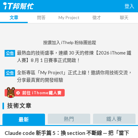
登入
文章
問答
My Project
徵才
聊天
按讚加入 iThelp 粉絲團追蹤
最熱血的技術盛事，連續 30 天的修煉【2026 iThome 鐵
公告
人賽】8 月 1 日賽事正式開啟！
全新專區「My Project」正式上線！邀請你用技術交流，
公告
分享最真實的開發經驗
前往 iThome鐵人賽
技術文章
熱門
鐵人賽
最新
Claude code 新手篇 5：換 section 不斷線 — 把「當下