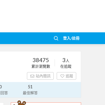
登入/註冊
38475
3
人
累計瀏覽數
在追蹤
站內簡訊
追蹤
0
51
請回答
最佳解答