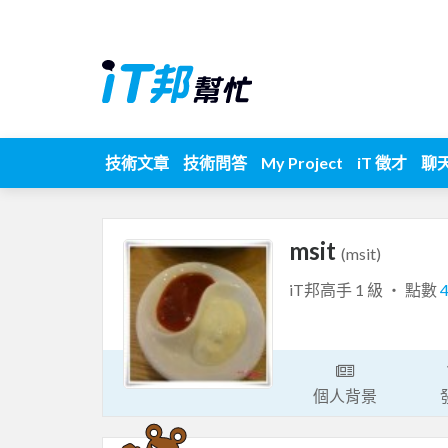
技術文章
技術問答
My Project
iT 徵才
聊
msit
(msit)
iT邦高手 1 級 ‧ 點數
個人背景