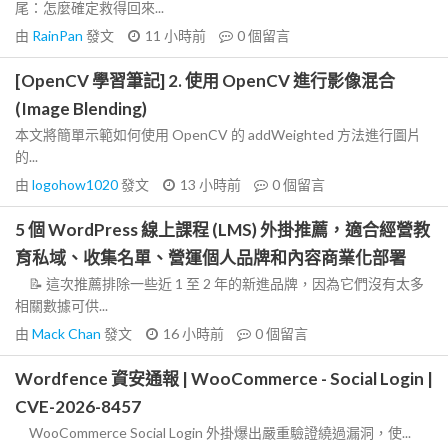
尾：怎麼確定救得回來...
由
RainPan
發文
11 小時前
0
個留言
[OpenCV 學習筆記] 2. 使用 OpenCV 進行影像混合
(Image Blending)
本文將簡單示範如何使用 OpenCV 的 addWeighted 方法進行圖片
的...
由
logohow1020
發文
13 小時前
0
個留言
5 個 WordPress 線上課程 (LMS) 外掛推薦，適合經營教
育私域、收集名單、營運個人品牌和內容商業化部署
📝 這次推薦排除一些近 1 至 2 年的新進品牌，因為它們沒有太多
相關數據可供...
由
Mack Chan
發文
16 小時前
0
個留言
Wordfence 資安通報 | WooCommerce - Social Login |
CVE-2026-8457
WooCommerce Social Login 外掛爆出嚴重驗證繞過漏洞，使...