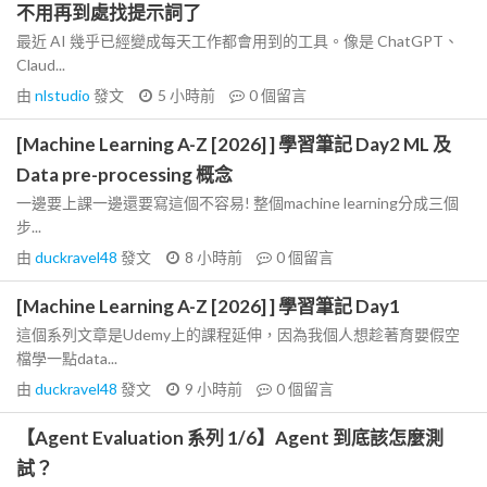
不用再到處找提示詞了
最近 AI 幾乎已經變成每天工作都會用到的工具。像是 ChatGPT、
Claud...
由
nlstudio
發文
5 小時前
0
個留言
[Machine Learning A-Z [2026] ] 學習筆記 Day2 ML 及
Data pre-processing 概念
一邊要上課一邊還要寫這個不容易! 整個machine learning分成三個
步...
由
duckravel48
發文
8 小時前
0
個留言
[Machine Learning A-Z [2026] ] 學習筆記 Day1
這個系列文章是Udemy上的課程延伸，因為我個人想趁著育嬰假空
檔學一點data...
由
duckravel48
發文
9 小時前
0
個留言
【Agent Evaluation 系列 1/6】Agent 到底該怎麼測
試？