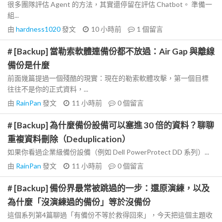
很多團隊評估 Agent 的方法，其實還停留在評估 Chatbot。 準備一
組...
由
hardness1020
發文
10 小時前
1
個留言
# [Backup] 當勒索軟體連備份都不放過：Air Gap 與離線
備份是什麼
前面幾篇提過一個殘酷的現實：現在的勒索軟體攻擊，第一個目標
往往不是你的正式資料，...
由
RainPan
發文
11 小時前
0
個留言
# [Backup] 為什麼備份設備可以塞進 30 倍的資料？聊聊
重複資料刪除（Deduplication）
如果你看過企業級備份設備（例如 Dell PowerProtect DD 系列）...
由
RainPan
發文
11 小時前
0
個留言
# [Backup] 備份界最常被跳過的一步：還原演練，以及
為什麼「沒演練過的備份」等於沒備份
這個系列第4篇聊過「有備份不等於救得回來」，今天把這個主題收