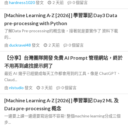
由
hardness1020
發文
2 天前
0
個留言
[Machine Learning A-Z [2026] ] 學習筆記 Day3 Data
pre-processing with Python
了解Data Pre-processing的概念後，接著就是要實作了 資料下載
的...
由
duckravel48
發文
2 天前
0
個留言
【分享】台灣團隊開發 免費 AI Prompt 管理網站，終於
不用再到處找提示詞了
最近 AI 幾乎已經變成每天工作都會用到的工具。像是 ChatGPT、
Claud...
由
nlstudio
發文
3 天前
0
個留言
[Machine Learning A-Z [2026] ] 學習筆記 Day2 ML 及
Data pre-processing 概念
一邊要上課一邊還要寫這個不容易! 整個machine learning分成三個
步...