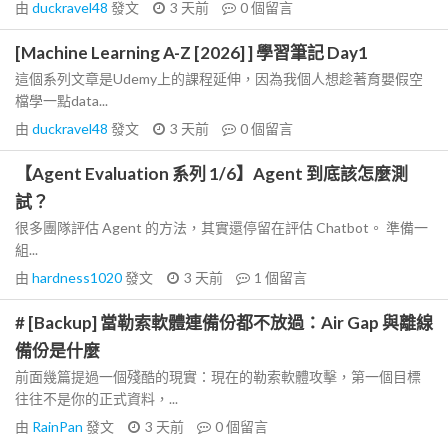
由
duckravel48
發文
3 天前
0
個留言
[Machine Learning A-Z [2026] ] 學習筆記 Day1
這個系列文章是Udemy上的課程延伸，因為我個人想趁著育嬰假空
檔學一點data...
由
duckravel48
發文
3 天前
0
個留言
【Agent Evaluation 系列 1/6】Agent 到底該怎麼測
試？
很多團隊評估 Agent 的方法，其實還停留在評估 Chatbot。 準備一
組...
由
hardness1020
發文
3 天前
1
個留言
# [Backup] 當勒索軟體連備份都不放過：Air Gap 與離線
備份是什麼
前面幾篇提過一個殘酷的現實：現在的勒索軟體攻擊，第一個目標
往往不是你的正式資料，...
由
RainPan
發文
3 天前
0
個留言