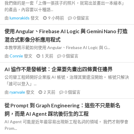
我們做的是一套「上傳一張孩子的照片，就寫出並畫出一本繪本」
的產品，內容要以十種語...
由
lumorakids
發文
9 小時前
0
個留言
使用 Angular、Firebase AI Logic 與 Gemini Nano 打造
混合式影像分析應用程式
本教學將示範如何使用 Angular、Firebase AI Logic 與 G...
由
Connie
發文
1 天前
0
個留言
AI 協作不是發帳號：企業要先畫出四條責任邊界
公司替工程師開好企業版 AI 帳號，治理其實還沒開始。 帳號只解決
「誰可以登入」...
由
ryanvale
發文
2 天前
0
個留言
從 Prompt 到 Graph Engineering：這些不只是新名
詞，而是 AI Agent 踩坑後衍生的工程
AI Agent 可能是近年最容易出現新工程名詞的領域。 我們才剛學會
Prom...