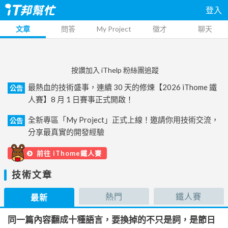
登入
文章
問答
My Project
徵才
聊天
按讚加入 iThelp 粉絲團追蹤
最熱血的技術盛事，連續 30 天的修煉【2026 iThome 鐵
公告
人賽】8 月 1 日賽事正式開啟！
全新專區「My Project」正式上線！邀請你用技術交流，
公告
分享最真實的開發經驗
前往 iThome鐵人賽
技術文章
熱門
鐵人賽
最新
同一篇內容翻成十種語言，要換掉的不只是詞，是節日