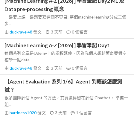
[Machine Learning A-Z [2026] ] 學習筆記 Day2 ML 及
Data pre-processing 概念
一邊要上課一邊還要寫這個不容易! 整個machine learning分成三個
步...
由
duckravel48
發文
3 天前
0
個留言
[Machine Learning A-Z [2026] ] 學習筆記 Day1
這個系列文章是Udemy上的課程延伸，因為我個人想趁著育嬰假空
檔學一點data...
由
duckravel48
發文
3 天前
0
個留言
【Agent Evaluation 系列 1/6】Agent 到底該怎麼測
試？
很多團隊評估 Agent 的方法，其實還停留在評估 Chatbot。 準備一
組...
由
hardness1020
發文
3 天前
1
個留言