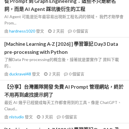
從 Prompt 到 Graph Engineering：這些不只是新名
詞，而是 AI Agent 踩坑後衍生的工程
AI Agent 可能是近年最容易出現新工程名詞的領域。 我們才剛學會
Prom...
由
hardness1020
發文
2 天前
0
個留言
[Machine Learning A-Z [2026] ] 學習筆記 Day3 Data
pre-processing with Python
了解Data Pre-processing的概念後，接著就是要實作了 資料下載
的...
由
duckravel48
發文
2 天前
0
個留言
【分享】台灣團隊開發 免費 AI Prompt 管理網站，終於
不用再到處找提示詞了
最近 AI 幾乎已經變成每天工作都會用到的工具。像是 ChatGPT、
Claud...
由
nlstudio
發文
3 天前
0
個留言