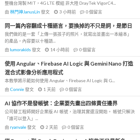
整機台灣製 MIT，4G LTE 模組 非大陸 DrayTek VigorC4...
由
林門神JanusLin
發文
3 小時前
0
個留言
同一篇內容翻成十種語言，要換掉的不只是詞，是節日
我們做的是一套「上傳一張孩子的照片，就寫出並畫出一本繪本」
的產品，內容要以十種語...
由
lumorakids
發文
14 小時前
0
個留言
使用 Angular、Firebase AI Logic 與 Gemini Nano 打造
混合式影像分析應用程式
本教學將示範如何使用 Angular、Firebase AI Logic 與 G...
由
Connie
發文
1 天前
0
個留言
AI 協作不是發帳號：企業要先畫出四條責任邊界
公司替工程師開好企業版 AI 帳號，治理其實還沒開始。 帳號只解決
「誰可以登入」...
由
ryanvale
發文
2 天前
0
個留言