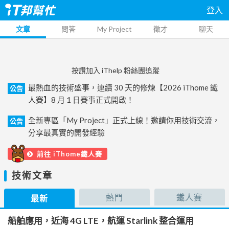
登入
文章
問答
My Project
徵才
聊天
按讚加入 iThelp 粉絲團追蹤
最熱血的技術盛事，連續 30 天的修煉【2026 iThome 鐵
公告
人賽】8 月 1 日賽事正式開啟！
全新專區「My Project」正式上線！邀請你用技術交流，
公告
分享最真實的開發經驗
前往 iThome鐵人賽
技術文章
熱門
鐵人賽
最新
船舶應用，近海 4G LTE，航運 Starlink 整合運用