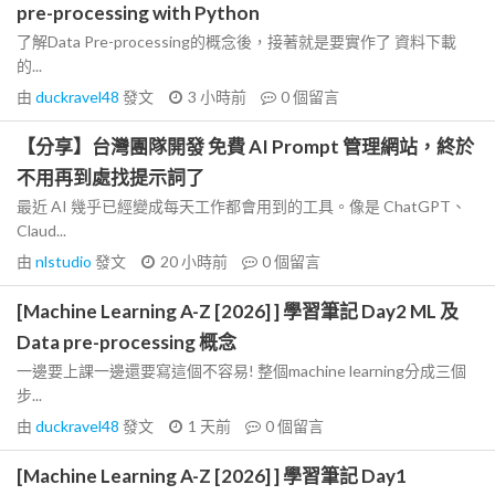
pre-processing with Python
了解Data Pre-processing的概念後，接著就是要實作了 資料下載
的...
由
duckravel48
發文
3 小時前
0
個留言
【分享】台灣團隊開發 免費 AI Prompt 管理網站，終於
不用再到處找提示詞了
最近 AI 幾乎已經變成每天工作都會用到的工具。像是 ChatGPT、
Claud...
由
nlstudio
發文
20 小時前
0
個留言
[Machine Learning A-Z [2026] ] 學習筆記 Day2 ML 及
Data pre-processing 概念
一邊要上課一邊還要寫這個不容易! 整個machine learning分成三個
步...
由
duckravel48
發文
1 天前
0
個留言
[Machine Learning A-Z [2026] ] 學習筆記 Day1