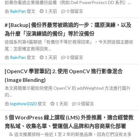
如果你看過企業級備份設備（例如 Dell PowerProtect DD 系列）...
由
RainPan
發文
1 天前
0
個留言
# [Backup] 備份界最常被跳過的一步：還原演練，以及
為什麼「沒演練過的備份」等於沒備份
這個系列第4篇聊過「有備份不等於救得回來」，今天把這個主題收
尾：怎麼確定救得回來...
由
RainPan
發文
1 天前
0
個留言
[OpenCV 學習筆記] 2. 使用 OpenCV 進行影像混合
(Image Blending)
本文將簡單示範如何使用 OpenCV 的 addWeighted 方法進行圖片
的...
由
logohow1020
發文
1 天前
0
個留言
5 個 WordPress 線上課程 (LMS) 外掛推薦，適合經營教
育私域、收集名單、營運個人品牌和內容商業化部署
📝 這次推薦排除一些近 1 至 2 年的新進品牌，因為它們沒有太多