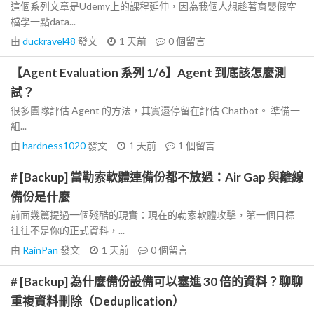
這個系列文章是Udemy上的課程延伸，因為我個人想趁著育嬰假空
檔學一點data...
由
duckravel48
發文
1 天前
0
個留言
【Agent Evaluation 系列 1/6】Agent 到底該怎麼測
試？
很多團隊評估 Agent 的方法，其實還停留在評估 Chatbot。 準備一
組...
由
hardness1020
發文
1 天前
1
個留言
# [Backup] 當勒索軟體連備份都不放過：Air Gap 與離線
備份是什麼
前面幾篇提過一個殘酷的現實：現在的勒索軟體攻擊，第一個目標
往往不是你的正式資料，...
由
RainPan
發文
1 天前
0
個留言
# [Backup] 為什麼備份設備可以塞進 30 倍的資料？聊聊
重複資料刪除（Deduplication）