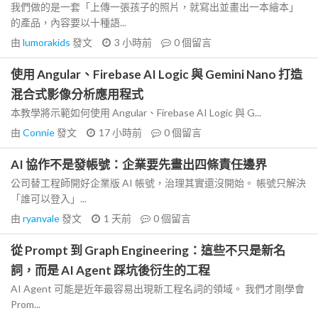
我們做的是一套「上傳一張孩子的照片，就寫出並畫出一本繪本」
的產品，內容要以十種語...
由
lumorakids
發文
3 小時前
0
個留言
使用 Angular、Firebase AI Logic 與 Gemini Nano 打造
混合式影像分析應用程式
本教學將示範如何使用 Angular、Firebase AI Logic 與 G...
由
Connie
發文
17 小時前
0
個留言
AI 協作不是發帳號：企業要先畫出四條責任邊界
公司替工程師開好企業版 AI 帳號，治理其實還沒開始。 帳號只解決
「誰可以登入」...
由
ryanvale
發文
1 天前
0
個留言
從 Prompt 到 Graph Engineering：這些不只是新名
詞，而是 AI Agent 踩坑後衍生的工程
AI Agent 可能是近年最容易出現新工程名詞的領域。 我們才剛學會
Prom...