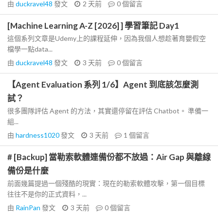
由
duckravel48
發文
2 天前
0
個留言
[Machine Learning A-Z [2026] ] 學習筆記 Day1
這個系列文章是Udemy上的課程延伸，因為我個人想趁著育嬰假空
檔學一點data...
由
duckravel48
發文
3 天前
0
個留言
【Agent Evaluation 系列 1/6】Agent 到底該怎麼測
試？
很多團隊評估 Agent 的方法，其實還停留在評估 Chatbot。 準備一
組...
由
hardness1020
發文
3 天前
1
個留言
# [Backup] 當勒索軟體連備份都不放過：Air Gap 與離線
備份是什麼
前面幾篇提過一個殘酷的現實：現在的勒索軟體攻擊，第一個目標
往往不是你的正式資料，...
由
RainPan
發文
3 天前
0
個留言