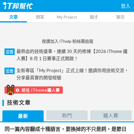
登入
文章
問答
My Project
徵才
聊天
按讚加入 iThelp 粉絲團追蹤
最熱血的技術盛事，連續 30 天的修煉【2026 iThome 鐵
公告
人賽】8 月 1 日賽事正式開啟！
全新專區「My Project」正式上線！邀請你用技術交流，
公告
分享最真實的開發經驗
前往 iThome鐵人賽
技術文章
熱門
鐵人賽
最新
同一篇內容翻成十種語言，要換掉的不只是詞，是節日