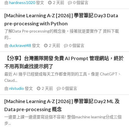
由
hardness1020
發文
2 天前
0
個留言
[Machine Learning A-Z [2026] ] 學習筆記 Day3 Data
pre-processing with Python
了解Data Pre-processing的概念後，接著就是要實作了 資料下載
的...
由
duckravel48
發文
2 天前
0
個留言
【分享】台灣團隊開發 免費 AI Prompt 管理網站，終於
不用再到處找提示詞了
最近 AI 幾乎已經變成每天工作都會用到的工具。像是 ChatGPT、
Claud...
由
nlstudio
發文
2 天前
0
個留言
[Machine Learning A-Z [2026] ] 學習筆記 Day2 ML 及
Data pre-processing 概念
一邊要上課一邊還要寫這個不容易! 整個machine learning分成三個
步...