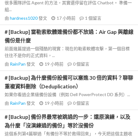
很多團隊評估 Agent 的方法，其實還停留在評估 Chatbot。 準備一
組...
由
hardness1020
發文
17 小時前
1
個留言
# [Backup] 當勒索軟體連備份都不放過：Air Gap 與離線
備份是什麼
前面幾篇提過一個殘酷的現實：現在的勒索軟體攻擊，第一個目標
往往不是你的正式資料，...
由
RainPan
發文
19 小時前
0
個留言
# [Backup] 為什麼備份設備可以塞進 30 倍的資料？聊聊
重複資料刪除（Deduplication）
如果你看過企業級備份設備（例如 Dell PowerProtect DD 系列）...
由
RainPan
發文
19 小時前
0
個留言
# [Backup] 備份界最常被跳過的一步：還原演練，以及
為什麼「沒演練過的備份」等於沒備份
這個系列第4篇聊過「有備份不等於救得回來」，今天把這個主題收