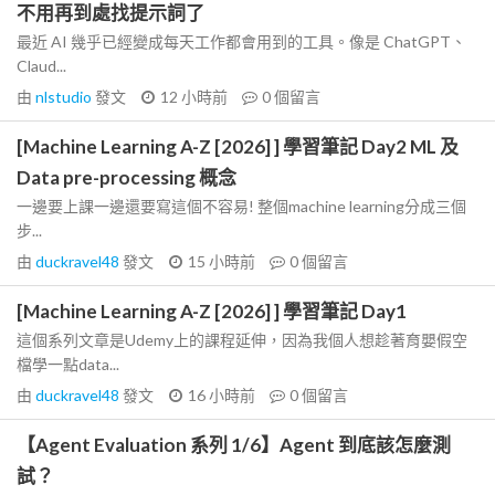
不用再到處找提示詞了
最近 AI 幾乎已經變成每天工作都會用到的工具。像是 ChatGPT、
Claud...
由
nlstudio
發文
12 小時前
0
個留言
[Machine Learning A-Z [2026] ] 學習筆記 Day2 ML 及
Data pre-processing 概念
一邊要上課一邊還要寫這個不容易! 整個machine learning分成三個
步...
由
duckravel48
發文
15 小時前
0
個留言
[Machine Learning A-Z [2026] ] 學習筆記 Day1
這個系列文章是Udemy上的課程延伸，因為我個人想趁著育嬰假空
檔學一點data...
由
duckravel48
發文
16 小時前
0
個留言
【Agent Evaluation 系列 1/6】Agent 到底該怎麼測
試？