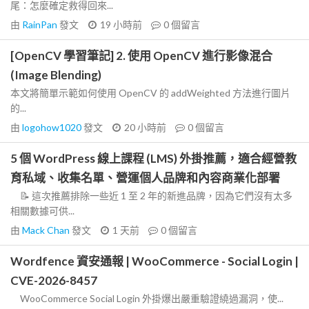
尾：怎麼確定救得回來...
由
RainPan
發文
19 小時前
0
個留言
[OpenCV 學習筆記] 2. 使用 OpenCV 進行影像混合
(Image Blending)
本文將簡單示範如何使用 OpenCV 的 addWeighted 方法進行圖片
的...
由
logohow1020
發文
20 小時前
0
個留言
5 個 WordPress 線上課程 (LMS) 外掛推薦，適合經營教
育私域、收集名單、營運個人品牌和內容商業化部署
📝 這次推薦排除一些近 1 至 2 年的新進品牌，因為它們沒有太多
相關數據可供...
由
Mack Chan
發文
1 天前
0
個留言
Wordfence 資安通報 | WooCommerce - Social Login |
CVE-2026-8457
WooCommerce Social Login 外掛爆出嚴重驗證繞過漏洞，使...