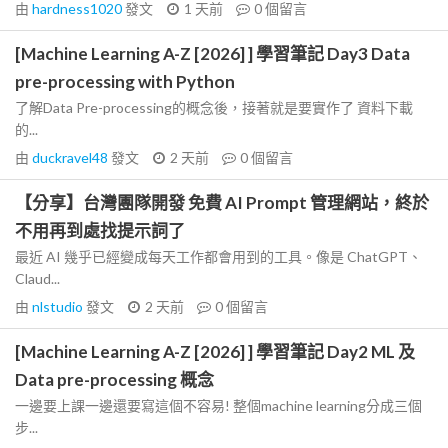
由
hardness1020
發文
1 天前
0
個留言
[Machine Learning A-Z [2026] ] 學習筆記 Day3 Data
pre-processing with Python
了解Data Pre-processing的概念後，接著就是要實作了 資料下載
的...
由
duckravel48
發文
2 天前
0
個留言
【分享】台灣團隊開發 免費 AI Prompt 管理網站，終於
不用再到處找提示詞了
最近 AI 幾乎已經變成每天工作都會用到的工具。像是 ChatGPT、
Claud...
由
nlstudio
發文
2 天前
0
個留言
[Machine Learning A-Z [2026] ] 學習筆記 Day2 ML 及
Data pre-processing 概念
一邊要上課一邊還要寫這個不容易! 整個machine learning分成三個
步...