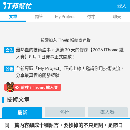
登入
文章
問答
My Project
徵才
聊天
按讚加入 iThelp 粉絲團追蹤
最熱血的技術盛事，連續 30 天的修煉【2026 iThome 鐵
公告
人賽】8 月 1 日賽事正式開啟！
全新專區「My Project」正式上線！邀請你用技術交流，
公告
分享最真實的開發經驗
前往 iThome鐵人賽
技術文章
熱門
鐵人賽
最新
同一篇內容翻成十種語言，要換掉的不只是詞，是節日