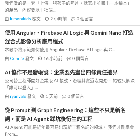
我們做的是一套「上傳一張孩子的照片，就寫出並畫出一本繪本」
的產品，內容要以十種語...
由
lumorakids
發文
2 小時前
0
個留言
使用 Angular、Firebase AI Logic 與 Gemini Nano 打造
混合式影像分析應用程式
本教學將示範如何使用 Angular、Firebase AI Logic 與 G...
由
Connie
發文
16 小時前
0
個留言
AI 協作不是發帳號：企業要先畫出四條責任邊界
公司替工程師開好企業版 AI 帳號，治理其實還沒開始。 帳號只解決
「誰可以登入」...
由
ryanvale
發文
1 天前
0
個留言
從 Prompt 到 Graph Engineering：這些不只是新名
詞，而是 AI Agent 踩坑後衍生的工程
AI Agent 可能是近年最容易出現新工程名詞的領域。 我們才剛學會
Prom...