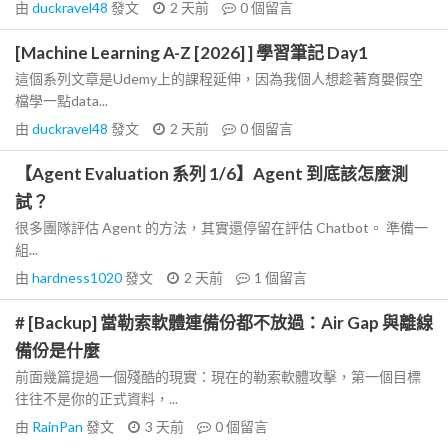
由
duckravel48
發文
2 天前
0
個留言
[Machine Learning A-Z [2026] ] 學習筆記 Day1
這個系列文章是Udemy上的課程延伸，因為我個人想趁著育嬰假空
檔學一點data...
由
duckravel48
發文
2 天前
0
個留言
【Agent Evaluation 系列 1/6】Agent 到底該怎麼測
試？
很多團隊評估 Agent 的方法，其實還停留在評估 Chatbot。 準備一
組...
由
hardness1020
發文
2 天前
1
個留言
# [Backup] 當勒索軟體連備份都不放過：Air Gap 與離線
備份是什麼
前面幾篇提過一個殘酷的現實：現在的勒索軟體攻擊，第一個目標
往往不是你的正式資料，...
由
RainPan
發文
3 天前
0
個留言