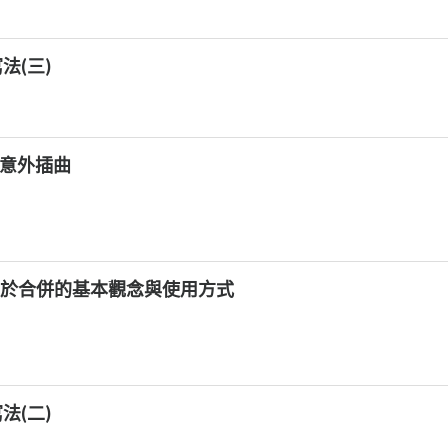
寫法(三)
業的意外插曲
7)：關於合併的基本觀念與使用方式
寫法(二)