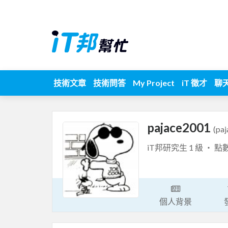
技術文章
技術問答
My Project
iT 徵才
聊
pajace2001
(pa
iT邦研究生 1 級 ‧ 點
個人背景