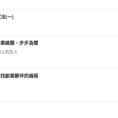
寫法(一)
 - 創業維艱、步步為營
想上的巨人
 - 尋找創業夥伴的過程