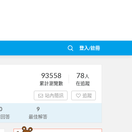
登入/註冊
93558
78
人
累計瀏覽數
在追蹤
站內簡訊
追蹤
0
9
請回答
最佳解答