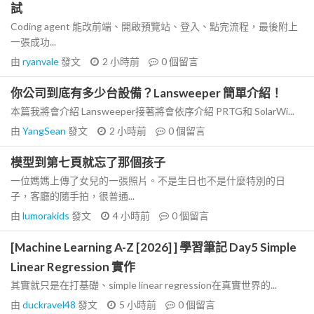
試
Coding agent 能改前端、開啟預覽站、登入、點完流程，最後附上
一張成功...
由
ryanvale
發文
2 小時前
0
個留言
你公司到底有多少台設備？Lansweeper 簡單介紹！
本篇我將會介紹 Lansweeper接著將會依序介紹 PRTG和 SolarWi...
由
YangSean
發文
2 小時前
0
個留言
模型到第七頁就忘了那個孩子
一位媽媽上傳了女兒的一張照片。不是生日也不是什麼特別的日
子，客廳的隨手拍，很普通...
由
lumorakids
發文
4 小時前
0
個留言
[Machine Learning A-Z [2026] ] 學習筆記 Day5 Simple
Linear Regression 實作
其實就只是在打基礎、simple linear regression在真實世界的...
由
duckravel48
發文
5 小時前
0
個留言