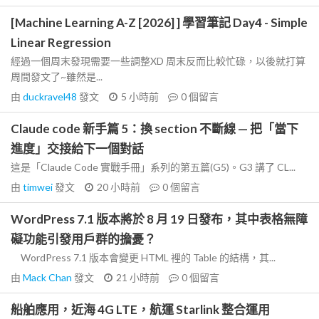
[Machine Learning A-Z [2026] ] 學習筆記 Day4 - Simple
Linear Regression
經過一個周末發現需要一些調整XD 周末反而比較忙碌，以後就打算
周間發文了~雖然是...
由
duckravel48
發文
5 小時前
0
個留言
Claude code 新手篇 5：換 section 不斷線 — 把「當下
進度」交接給下一個對話
這是「Claude Code 實戰手冊」系列的第五篇(G5)。G3 講了 CL...
由
timwei
發文
20 小時前
0
個留言
WordPress 7.1 版本將於 8 月 19 日發布，其中表格無障
礙功能引發用戶群的擔憂？
WordPress 7.1 版本會變更 HTML 裡的 Table 的結構，其...
由
Mack Chan
發文
21 小時前
0
個留言
船舶應用，近海 4G LTE，航運 Starlink 整合運用