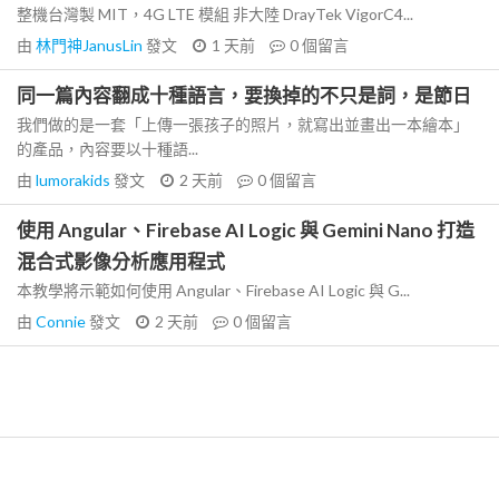
整機台灣製 MIT，4G LTE 模組 非大陸 DrayTek VigorC4...
由
林門神JanusLin
發文
1 天前
0
個留言
同一篇內容翻成十種語言，要換掉的不只是詞，是節日
我們做的是一套「上傳一張孩子的照片，就寫出並畫出一本繪本」
的產品，內容要以十種語...
由
lumorakids
發文
2 天前
0
個留言
使用 Angular、Firebase AI Logic 與 Gemini Nano 打造
混合式影像分析應用程式
本教學將示範如何使用 Angular、Firebase AI Logic 與 G...
由
Connie
發文
2 天前
0
個留言