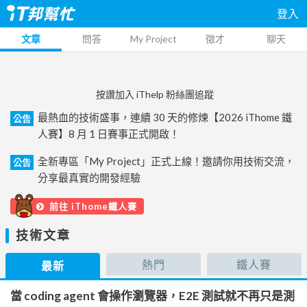
登入
文章
問答
My Project
徵才
聊天
按讚加入 iThelp 粉絲團追蹤
最熱血的技術盛事，連續 30 天的修煉【2026 iThome 鐵
公告
人賽】8 月 1 日賽事正式開啟！
全新專區「My Project」正式上線！邀請你用技術交流，
公告
分享最真實的開發經驗
前往 iThome鐵人賽
技術文章
熱門
鐵人賽
最新
當 coding agent 會操作瀏覽器，E2E 測試就不再只是測