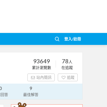
登入/註冊
93649
78
人
累計瀏覽數
在追蹤
站內簡訊
追蹤
0
9
請回答
最佳解答