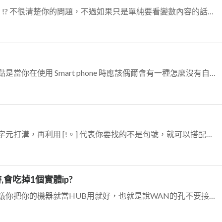
test4321提到： C#內要用甚麼指令 !? 不很清楚你的問題，不過如果只是單純要看變數內容的話，通常只要在Visual Studio裡下斷點，接著滑鼠...
其實有沒有工作經驗倒是其次，重點是當你在使用 Smart phone 時應該偶爾會有一種怎麼沒有自己需要的APP呢? 這時候如果可以自己寫一個來用，那你就成功了...
你可以使用搜尋，然後把使用萬用字元打溝，再利用 [!。] 代表你要找的不是句號，就可以搭配出你要的搜尋了。更進一步你可以用Google 搜尋「正規劃 word」...
會吃掉1個實體ip?
如果你沒用到無限的功能，我會建議你把你的機器就當HUB用就好，也就是說WAN的孔不要接任和設備。直接把cable modem接到Lan，而其他的電腦也都接到La...