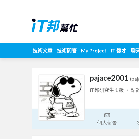
技術文章
技術問答
My Project
iT 徵才
聊
pajace2001
(pa
iT邦研究生 1 級 ‧ 點
個人背景