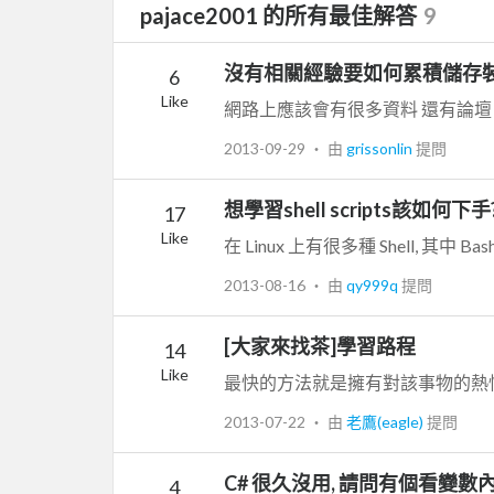
pajace2001 的所有最佳解答
9
沒有相關經驗要如何累積儲存裝
6
Like
2013-09-29
‧ 由
grissonlin
提問
想學習shell scripts該如何下手
17
Like
2013-08-16
‧ 由
qy999q
提問
[大家來找茶]學習路程
14
Like
2013-07-22
‧ 由
老鷹(eagle)
提問
C# 很久沒用, 請問有個看變數內
4