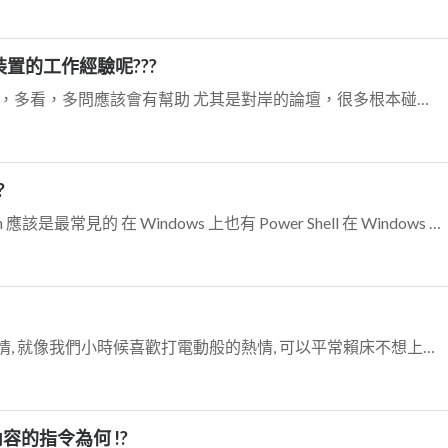
置的工作經驗呢???
網路上應該會有很多資料 還有論壇，多看，多問應該會有幫助 尤其是對岸的論壇，很多根本碰不到的機器，他們都有辦法弄出模擬器來~甚至用VM去模擬 我及的我之前再研究...
?
在 Linux 上有很多種 Shell, 其中 Bash 應該是最常見的 在 Windows 上也有 Power Shell 在 Windows 上使用 She...
最快的方法就是擁有對該事物的熱情, 就像我們小時候喜歡打電動般的熱情, 可以平常賴床不想上學, 一聽到可以打電動就立刻從床上跳起來, 說什麼也要玩.
容的指令為何 !?