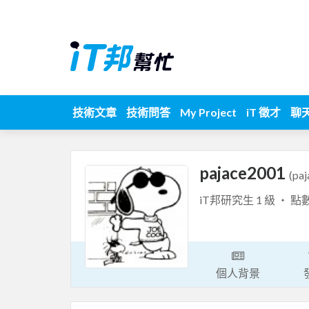
技術文章
技術問答
My Project
iT 徵才
聊
pajace2001
(pa
iT邦研究生 1 級 ‧ 點
個人背景