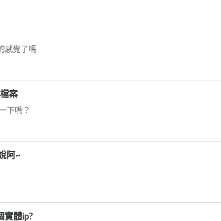
+的感覺了嗎
個檔案
明一下嗎？
麼說阿~
實體ip?