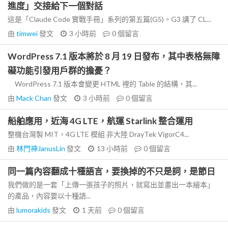
進度」交接給下一個對話
這是「Claude Code 實戰手冊」系列的第五篇(G5)。G3 講了 CL...
由
timwei
發文
3 小時前
0
個留言
WordPress 7.1 版本將於 8 月 19 日發布，其中表格無障
礙功能引發用戶群的擔憂？
WordPress 7.1 版本會變更 HTML 裡的 Table 的結構，其...
由
Mack Chan
發文
3 小時前
0
個留言
船舶應用，近海 4G LTE，航運 Starlink 整合運用
整機台灣製 MIT，4G LTE 模組 非大陸 DrayTek VigorC4...
由
林門神JanusLin
發文
13 小時前
0
個留言
同一篇內容翻成十種語言，要換掉的不只是詞，是節日
我們做的是一套「上傳一張孩子的照片，就寫出並畫出一本繪本」
的產品，內容要以十種語...
由
lumorakids
發文
1 天前
0
個留言