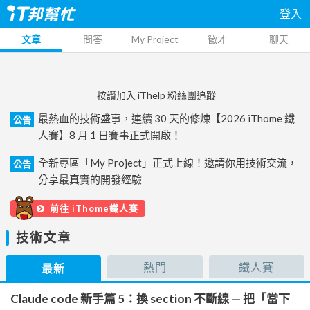
登入
文章
問答
My Project
徵才
聊天
按讚加入 iThelp 粉絲團追蹤
最熱血的技術盛事，連續 30 天的修煉【2026 iThome 鐵
公告
人賽】8 月 1 日賽事正式開啟！
全新專區「My Project」正式上線！邀請你用技術交流，
公告
分享最真實的開發經驗
前往 iThome鐵人賽
技術文章
熱門
鐵人賽
最新
Claude code 新手篇 5：換 section 不斷線 — 把「當下