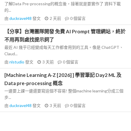
了解Data Pre-processing的概念後，接著就是要實作了 資料下載
的...
由
duckravel48
發文
2 天前
0
個留言
【分享】台灣團隊開發 免費 AI Prompt 管理網站，終於
不用再到處找提示詞了
最近 AI 幾乎已經變成每天工作都會用到的工具。像是 ChatGPT、
Claud...
由
nlstudio
發文
3 天前
0
個留言
[Machine Learning A-Z [2026] ] 學習筆記 Day2 ML 及
Data pre-processing 概念
一邊要上課一邊還要寫這個不容易! 整個machine learning分成三個
步...
由
duckravel48
發文
3 天前
0
個留言