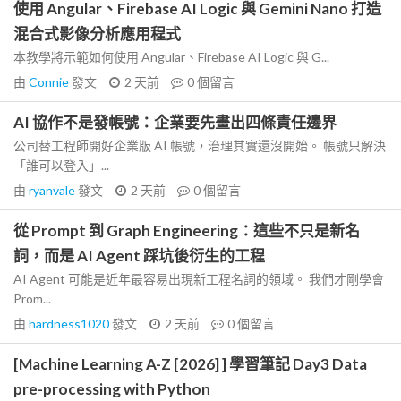
使用 Angular、Firebase AI Logic 與 Gemini Nano 打造
混合式影像分析應用程式
本教學將示範如何使用 Angular、Firebase AI Logic 與 G...
由
Connie
發文
2 天前
0
個留言
AI 協作不是發帳號：企業要先畫出四條責任邊界
公司替工程師開好企業版 AI 帳號，治理其實還沒開始。 帳號只解決
「誰可以登入」...
由
ryanvale
發文
2 天前
0
個留言
從 Prompt 到 Graph Engineering：這些不只是新名
詞，而是 AI Agent 踩坑後衍生的工程
AI Agent 可能是近年最容易出現新工程名詞的領域。 我們才剛學會
Prom...
由
hardness1020
發文
2 天前
0
個留言
[Machine Learning A-Z [2026] ] 學習筆記 Day3 Data
pre-processing with Python