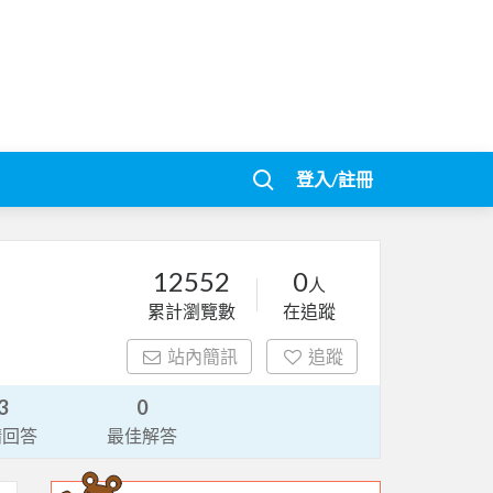
登入/註冊
12552
0
人
累計瀏覽數
在追蹤
站內簡訊
追蹤
3
0
請回答
最佳解答