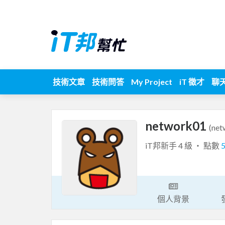
技術文章
技術問答
My Project
iT 徵才
聊
network01
(net
iT邦新手 4 級 ‧ 點數
個人背景