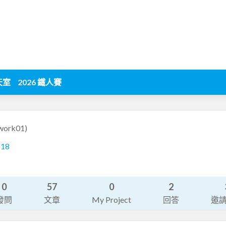
天室
2026 鐵人賽
work01)
518
0
57
0
2
發問
文章
My Project
回答
邀