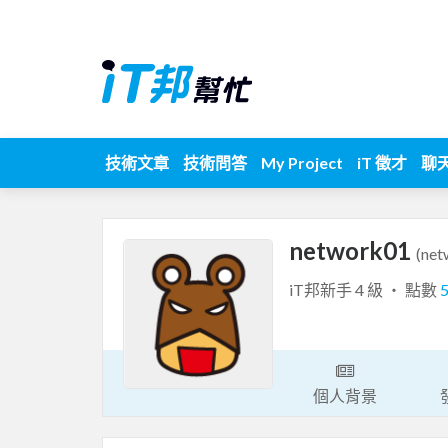
技術文章
技術問答
My Project
iT 徵才
聊
network01
(net
iT邦新手 4 級 ‧ 點數
個人背景