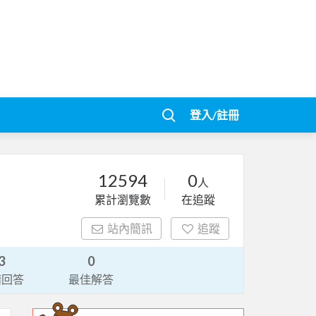
登入/註冊
12594
0
人
累計瀏覽數
在追蹤
站內簡訊
追蹤
3
0
請回答
最佳解答