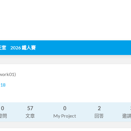
天室
2026 鐵人賽
work01)
518
0
57
0
2
發問
文章
My Project
回答
邀