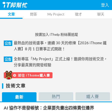
登入
文章
問答
My Project
徵才
聊天
按讚加入 iThelp 粉絲團追蹤
最熱血的技術盛事，連續 30 天的修煉【2026 iThome 鐵
公告
人賽】8 月 1 日賽事正式開啟！
全新專區「My Project」正式上線！邀請你用技術交流，
公告
分享最真實的開發經驗
前往 iThome鐵人賽
技術文章
熱門
鐵人賽
最新
AI 協作不是發帳號：企業要先畫出四條責任邊界