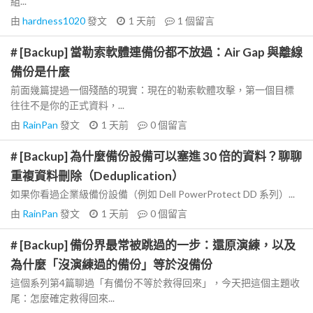
組...
由
hardness1020
發文
1 天前
1
個留言
# [Backup] 當勒索軟體連備份都不放過：Air Gap 與離線
備份是什麼
前面幾篇提過一個殘酷的現實：現在的勒索軟體攻擊，第一個目標
往往不是你的正式資料，...
由
RainPan
發文
1 天前
0
個留言
# [Backup] 為什麼備份設備可以塞進 30 倍的資料？聊聊
重複資料刪除（Deduplication）
如果你看過企業級備份設備（例如 Dell PowerProtect DD 系列）...
由
RainPan
發文
1 天前
0
個留言
# [Backup] 備份界最常被跳過的一步：還原演練，以及
為什麼「沒演練過的備份」等於沒備份
這個系列第4篇聊過「有備份不等於救得回來」，今天把這個主題收
尾：怎麼確定救得回來...