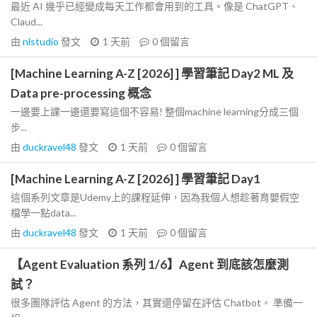
最近 AI 幾乎已經變成每天工作都會用到的工具。像是 ChatGPT、
Claud...
由
nlstudio
發文
1 天前
0
個留言
[Machine Learning A-Z [2026] ] 學習筆記 Day2 ML 及
Data pre-processing 概念
一邊要上課一邊還要寫這個不容易! 整個machine learning分成三個
步...
由
duckravel48
發文
1 天前
0
個留言
[Machine Learning A-Z [2026] ] 學習筆記 Day1
這個系列文章是Udemy上的課程延伸，因為我個人想趁著育嬰假空
檔學一點data...
由
duckravel48
發文
1 天前
0
個留言
【Agent Evaluation 系列 1/6】Agent 到底該怎麼測
試？
很多團隊評估 Agent 的方法，其實還停留在評估 Chatbot。 準備一