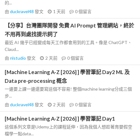
的...
由
duckravel48
發文
1 天前
0
個留言
【分享】台灣團隊開發 免費 AI Prompt 管理網站，終於
不用再到處找提示詞了
最近 AI 幾乎已經變成每天工作都會用到的工具。像是 ChatGPT、
Claud...
由
nlstudio
發文
2 天前
0
個留言
[Machine Learning A-Z [2026] ] 學習筆記 Day2 ML 及
Data pre-processing 概念
一邊要上課一邊還要寫這個不容易! 整個machine learning分成三個
步...
由
duckravel48
發文
2 天前
0
個留言
[Machine Learning A-Z [2026] ] 學習筆記 Day1
這個系列文章是Udemy上的課程延伸，因為我個人想趁著育嬰假空
檔學一點data...