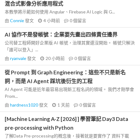
混合式影像分析應用程式
本教學將示範如何使用 Angular、Firebase AI Logic 與 G...
由
Connie
發文
4 小時前
0
個留言
AI 協作不是發帳號：企業要先畫出四條責任邊界
公司替工程師開好企業版 AI 帳號，治理其實還沒開始。 帳號只解決
「誰可以登入」...
由
ryanvale
發文
20 小時前
0
個留言
從 Prompt 到 Graph Engineering：這些不只是新名
詞，而是 AI Agent 踩坑後衍生的工程
AI Agent 可能是近年最容易出現新工程名詞的領域。 我們才剛學會
Prom...
由
hardness1020
發文
1 天前
0
個留言
[Machine Learning A-Z [2026] ] 學習筆記 Day3 Data
pre-processing with Python
了解Data Pre-processing的概念後，接著就是要實作了 資料下載