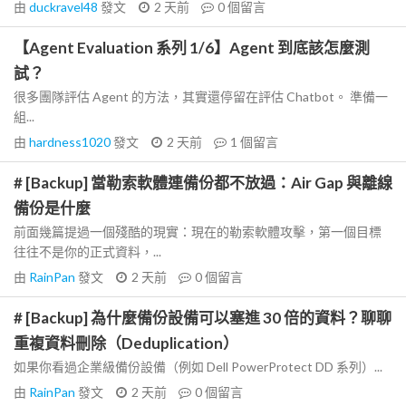
由
duckravel48
發文
2 天前
0
個留言
【Agent Evaluation 系列 1/6】Agent 到底該怎麼測
試？
很多團隊評估 Agent 的方法，其實還停留在評估 Chatbot。 準備一
組...
由
hardness1020
發文
2 天前
1
個留言
# [Backup] 當勒索軟體連備份都不放過：Air Gap 與離線
備份是什麼
前面幾篇提過一個殘酷的現實：現在的勒索軟體攻擊，第一個目標
往往不是你的正式資料，...
由
RainPan
發文
2 天前
0
個留言
# [Backup] 為什麼備份設備可以塞進 30 倍的資料？聊聊
重複資料刪除（Deduplication）
如果你看過企業級備份設備（例如 Dell PowerProtect DD 系列）...
由
RainPan
發文
2 天前
0
個留言