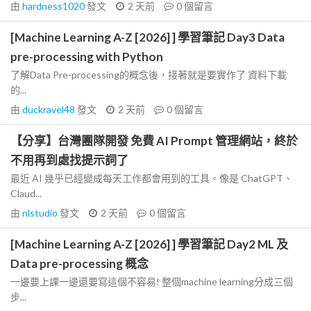
由
hardness1020
發文
2 天前
0
個留言
[Machine Learning A-Z [2026] ] 學習筆記 Day3 Data
pre-processing with Python
了解Data Pre-processing的概念後，接著就是要實作了 資料下載
的...
由
duckravel48
發文
2 天前
0
個留言
【分享】台灣團隊開發 免費 AI Prompt 管理網站，終於
不用再到處找提示詞了
最近 AI 幾乎已經變成每天工作都會用到的工具。像是 ChatGPT、
Claud...
由
nlstudio
發文
2 天前
0
個留言
[Machine Learning A-Z [2026] ] 學習筆記 Day2 ML 及
Data pre-processing 概念
一邊要上課一邊還要寫這個不容易! 整個machine learning分成三個
步...