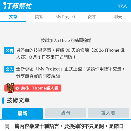
登入
文章
問答
My Project
徵才
聊天
按讚加入 iThelp 粉絲團追蹤
最熱血的技術盛事，連續 30 天的修煉【2026 iThome 鐵
公告
人賽】8 月 1 日賽事正式開啟！
全新專區「My Project」正式上線！邀請你用技術交流，
公告
分享最真實的開發經驗
前往 iThome鐵人賽
技術文章
熱門
鐵人賽
最新
同一篇內容翻成十種語言，要換掉的不只是詞，是節日