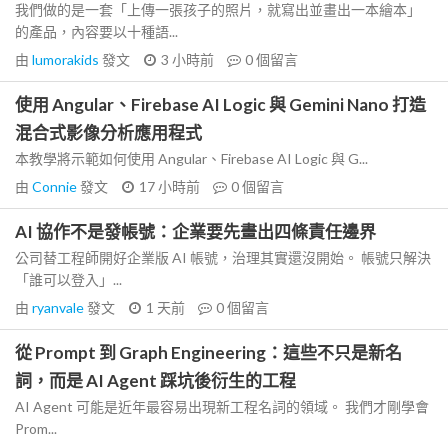
我們做的是一套「上傳一張孩子的照片，就寫出並畫出一本繪本」
的產品，內容要以十種語...
由
lumorakids
發文
3 小時前
0
個留言
使用 Angular、Firebase AI Logic 與 Gemini Nano 打造
混合式影像分析應用程式
本教學將示範如何使用 Angular、Firebase AI Logic 與 G...
由
Connie
發文
17 小時前
0
個留言
AI 協作不是發帳號：企業要先畫出四條責任邊界
公司替工程師開好企業版 AI 帳號，治理其實還沒開始。 帳號只解決
「誰可以登入」...
由
ryanvale
發文
1 天前
0
個留言
從 Prompt 到 Graph Engineering：這些不只是新名
詞，而是 AI Agent 踩坑後衍生的工程
AI Agent 可能是近年最容易出現新工程名詞的領域。 我們才剛學會
Prom...