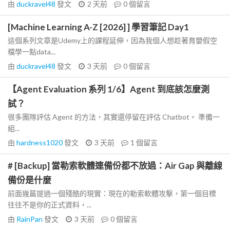
由
duckravel48
發文
2 天前
0
個留言
[Machine Learning A-Z [2026] ] 學習筆記 Day1
這個系列文章是Udemy上的課程延伸，因為我個人想趁著育嬰假空
檔學一點data...
由
duckravel48
發文
3 天前
0
個留言
【Agent Evaluation 系列 1/6】Agent 到底該怎麼測
試？
很多團隊評估 Agent 的方法，其實還停留在評估 Chatbot。 準備一
組...
由
hardness1020
發文
3 天前
1
個留言
# [Backup] 當勒索軟體連備份都不放過：Air Gap 與離線
備份是什麼
前面幾篇提過一個殘酷的現實：現在的勒索軟體攻擊，第一個目標
往往不是你的正式資料，...
由
RainPan
發文
3 天前
0
個留言