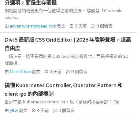
分選項，而是生存關鍵
網站開發領域最近有一個值得注意的進展。 標題是「Oratomic
raises...
由
adventurernotdead_rick
發文
3 天前
0
個留言
Divi 5 最新版 CSS Grid Editor | 2026 年強勢登場，超高
自由度
請注意，這不是單純把 CSS Grid 設定視覺化，而是把複雜的 2D
版面控...
由
Mack Chan
發文
3 天前
0
個留言
搞懂 Kubernetes Controller, Operator Pattern 和
client-go 的內部機制
最近在讀 Kubernetes controller，以下是我的摘要筆記： Op...
由
yltw
發文
4 天前
0
個留言