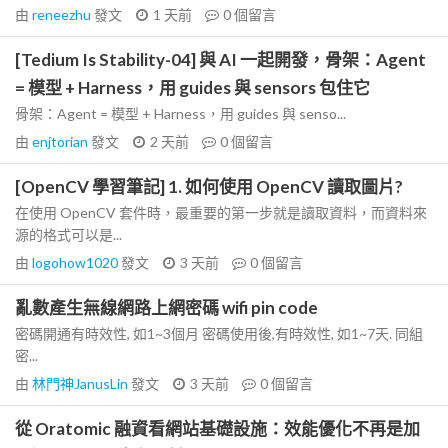
由
reneezhu
發文
1 天前
0
個留言
[Tedium Is Stability-04] 與 AI 一起開發，骨架：Agent
= 模型 + Harness，用 guides 與 sensors 包住它
骨架：Agent = 模型 + Harness，用 guides 與 senso...
由
enjtorian
發文
2 天前
0
個留言
[OpenCV 學習筆記] 1. 如何使用 OpenCV 讀取圖片?
在使用 OpenCV 套件時，最重要的第一步就是讀取資料，而資料來
源的格式可以是...
由
logohow1020
發文
3 天前
0
個留言
亂數產生無線網路上網密碼 wifi pin code
密碼開通有時效性, 如1~3個月 密碼使用後,有時效性, 如1~7天. 同組
密...
由
林門神JanusLin
發文
3 天前
0
個留言
從 Oratomic 融資看網站基礎設施：效能優化不再是加