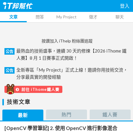
登入
文章
問答
My Project
徵才
聊天
按讚加入 iThelp 粉絲團追蹤
最熱血的技術盛事，連續 30 天的修煉【2026 iThome 鐵
公告
人賽】8 月 1 日賽事正式開啟！
全新專區「My Project」正式上線！邀請你用技術交流，
公告
分享最真實的開發經驗
前往 iThome鐵人賽
技術文章
熱門
鐵人賽
最新
[OpenCV 學習筆記] 2. 使用 OpenCV 進行影像混合