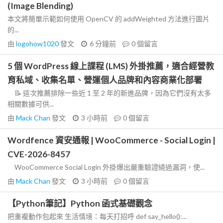
(Image Blending)
本文將簡單示範如何使用 OpenCV 的 addWeighted 方法進行圖片
的...
由
logohow1020
發文
6 分鐘前
0
個留言
5 個 WordPress 線上課程 (LMS) 外掛推薦，適合經營教
育私域、收集名單、營運個人品牌和內容商業化部署
📝 這次推薦排除一些近 1 至 2 年的新進品牌，因為它們沒有太多
相關數據可供...
由
Mack Chan
發文
3 小時前
0
個留言
Wordfence 資安通報 | WooCommerce - Social Login |
CVE-2026-8457
WooCommerce Social Login 外掛爆出嚴重驗證繞過漏洞，使...
由
Mack Chan
發文
3 小時前
0
個留言
【Python筆記】Python 函式基礎觀念
把重複動作包起來 生活情境：每天打招呼 def say_hello():...