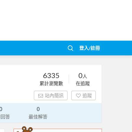
登入/註冊
6335
0
人
累計瀏覽數
在追蹤
站內簡訊
追蹤
0
0
請回答
最佳解答