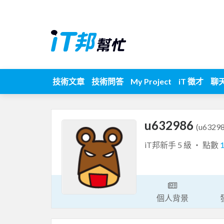
技術文章
技術問答
My Project
iT 徵才
聊
u632986
(u63298
iT邦新手 5 級 ‧ 點數
個人背景