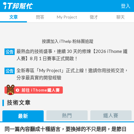
登入
文章
問答
My Project
徵才
聊天
按讚加入 iThelp 粉絲團追蹤
最熱血的技術盛事，連續 30 天的修煉【2026 iThome 鐵
公告
人賽】8 月 1 日賽事正式開啟！
全新專區「My Project」正式上線！邀請你用技術交流，
公告
分享最真實的開發經驗
前往 iThome鐵人賽
技術文章
熱門
鐵人賽
最新
同一篇內容翻成十種語言，要換掉的不只是詞，是節日