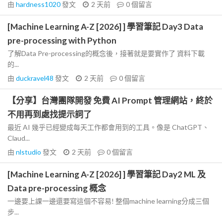
由
hardness1020
發文
2 天前
0
個留言
[Machine Learning A-Z [2026] ] 學習筆記 Day3 Data
pre-processing with Python
了解Data Pre-processing的概念後，接著就是要實作了 資料下載
的...
由
duckravel48
發文
2 天前
0
個留言
【分享】台灣團隊開發 免費 AI Prompt 管理網站，終於
不用再到處找提示詞了
最近 AI 幾乎已經變成每天工作都會用到的工具。像是 ChatGPT、
Claud...
由
nlstudio
發文
2 天前
0
個留言
[Machine Learning A-Z [2026] ] 學習筆記 Day2 ML 及
Data pre-processing 概念
一邊要上課一邊還要寫這個不容易! 整個machine learning分成三個
步...