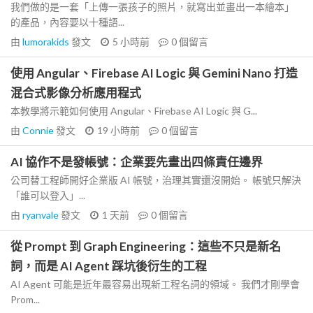
我們做的是一套「上傳一張孩子的照片，就寫出並畫出一本繪本」
的產品，內容要以十種語...
由
lumorakids
發文
5 小時前
0
個留言
使用 Angular、Firebase AI Logic 與 Gemini Nano 打造
混合式影像分析應用程式
本教學將示範如何使用 Angular、Firebase AI Logic 與 G...
由
Connie
發文
19 小時前
0
個留言
AI 協作不是發帳號：企業要先畫出四條責任邊界
公司替工程師開好企業版 AI 帳號，治理其實還沒開始。 帳號只解決
「誰可以登入」...
由
ryanvale
發文
1 天前
0
個留言
從 Prompt 到 Graph Engineering：這些不只是新名
詞，而是 AI Agent 踩坑後衍生的工程
AI Agent 可能是近年最容易出現新工程名詞的領域。 我們才剛學會
Prom...