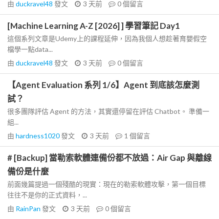
由
duckravel48
發文
3 天前
0
個留言
[Machine Learning A-Z [2026] ] 學習筆記 Day1
這個系列文章是Udemy上的課程延伸，因為我個人想趁著育嬰假空
檔學一點data...
由
duckravel48
發文
3 天前
0
個留言
【Agent Evaluation 系列 1/6】Agent 到底該怎麼測
試？
很多團隊評估 Agent 的方法，其實還停留在評估 Chatbot。 準備一
組...
由
hardness1020
發文
3 天前
1
個留言
# [Backup] 當勒索軟體連備份都不放過：Air Gap 與離線
備份是什麼
前面幾篇提過一個殘酷的現實：現在的勒索軟體攻擊，第一個目標
往往不是你的正式資料，...
由
RainPan
發文
3 天前
0
個留言