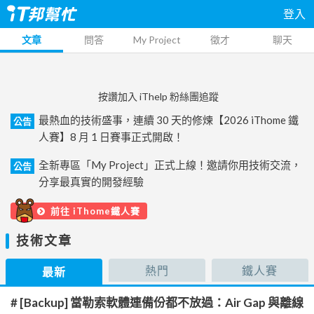
登入
文章
問答
My Project
徵才
聊天
按讚加入 iThelp 粉絲團追蹤
最熱血的技術盛事，連續 30 天的修煉【2026 iThome 鐵
公告
人賽】8 月 1 日賽事正式開啟！
全新專區「My Project」正式上線！邀請你用技術交流，
公告
分享最真實的開發經驗
前往 iThome鐵人賽
技術文章
熱門
鐵人賽
最新
# [Backup] 當勒索軟體連備份都不放過：Air Gap 與離線