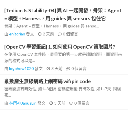
[Tedium Is Stability-04] 與 AI 一起開發，骨架：Agent
= 模型 + Harness，用 guides 與 sensors 包住它
骨架：Agent = 模型 + Harness，用 guides 與 senso...
由
enjtorian
發文
2 天前
0
個留言
[OpenCV 學習筆記] 1. 如何使用 OpenCV 讀取圖片?
在使用 OpenCV 套件時，最重要的第一步就是讀取資料，而資料來
源的格式可以是...
由
logohow1020
發文
3 天前
0
個留言
亂數產生無線網路上網密碼 wifi pin code
密碼開通有時效性, 如1~3個月 密碼使用後,有時效性, 如1~7天. 同組
密...
由
林門神JanusLin
發文
3 天前
0
個留言