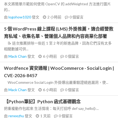
本文將簡單示範如何使用 OpenCV 的 addWeighted 方法進行圖片
的...
由
logohow1020
發文
2 小時前
0
個留言
5 個 WordPress 線上課程 (LMS) 外掛推薦，適合經營教
育私域、收集名單、營運個人品牌和內容商業化部署
📝 這次推薦排除一些近 1 至 2 年的新進品牌，因為它們沒有太多
相關數據可供...
由
Mack Chan
發文
6 小時前
0
個留言
Wordfence 資安通報 | WooCommerce - Social Login |
CVE-2026-8457
WooCommerce Social Login 外掛爆出嚴重驗證繞過漏洞，使...
由
Mack Chan
發文
6 小時前
0
個留言
【Python筆記】Python 函式基礎觀念
把重複動作包起來 生活情境：每天打招呼 def say_hello():...
由
reneezhu
發文
1 天前
0
個留言