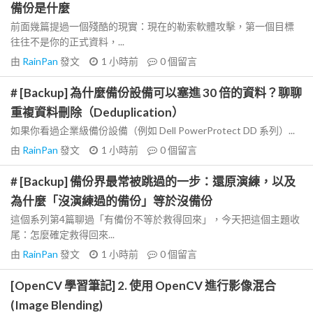
備份是什麼
前面幾篇提過一個殘酷的現實：現在的勒索軟體攻擊，第一個目標
往往不是你的正式資料，...
由
RainPan
發文
1 小時前
0
個留言
# [Backup] 為什麼備份設備可以塞進 30 倍的資料？聊聊
重複資料刪除（Deduplication）
如果你看過企業級備份設備（例如 Dell PowerProtect DD 系列）...
由
RainPan
發文
1 小時前
0
個留言
# [Backup] 備份界最常被跳過的一步：還原演練，以及
為什麼「沒演練過的備份」等於沒備份
這個系列第4篇聊過「有備份不等於救得回來」，今天把這個主題收
尾：怎麼確定救得回來...
由
RainPan
發文
1 小時前
0
個留言
[OpenCV 學習筆記] 2. 使用 OpenCV 進行影像混合
(Image Blending)