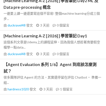
[Machine Learning A-Z [2026] ] 學習筆記 Day2 ML 及
Data pre-processing 概念
一邊要上課一邊還要寫這個不容易! 整個machine learning分成三個
步...
由
duckravel48
發文
3 天前
0
個留言
[Machine Learning A-Z [2026] ] 學習筆記 Day1
這個系列文章是Udemy上的課程延伸，因為我個人想趁著育嬰假空
檔學一點data...
由
duckravel48
發文
3 天前
0
個留言
【Agent Evaluation 系列 1/6】Agent 到底該怎麼測
試？
很多團隊評估 Agent 的方法，其實還停留在評估 Chatbot。 準備一
組...
由
hardness1020
發文
3 天前
1
個留言