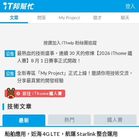
登入
文章
問答
My Project
徵才
聊天
按讚加入 iThelp 粉絲團追蹤
最熱血的技術盛事，連續 30 天的修煉【2026 iThome 鐵
公告
人賽】8 月 1 日賽事正式開啟！
全新專區「My Project」正式上線！邀請你用技術交流，
公告
分享最真實的開發經驗
前往 iThome鐵人賽
技術文章
熱門
鐵人賽
最新
船舶應用，近海 4G LTE，航運 Starlink 整合運用