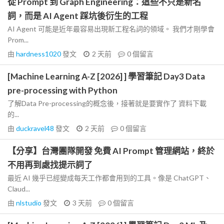
從 Prompt 到 Graph Engineering：這些不只是新名
詞，而是 AI Agent 踩坑後衍生的工程
AI Agent 可能是近年最容易出現新工程名詞的領域。 我們才剛學會
Prom...
由
hardness1020
發文
2 天前
0
個留言
[Machine Learning A-Z [2026] ] 學習筆記 Day3 Data
pre-processing with Python
了解Data Pre-processing的概念後，接著就是要實作了 資料下載
的...
由
duckravel48
發文
2 天前
0
個留言
【分享】台灣團隊開發 免費 AI Prompt 管理網站，終於
不用再到處找提示詞了
最近 AI 幾乎已經變成每天工作都會用到的工具。像是 ChatGPT、
Claud...
由
nlstudio
發文
3 天前
0
個留言