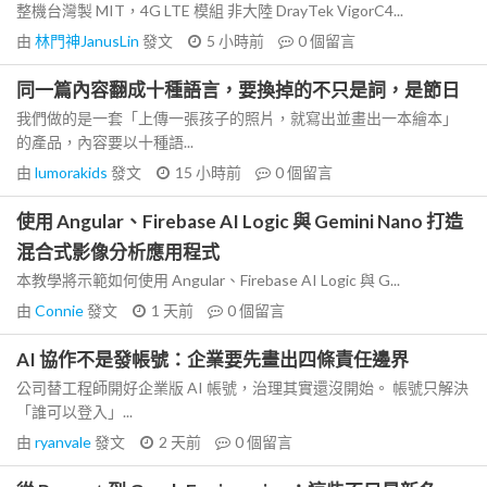
整機台灣製 MIT，4G LTE 模組 非大陸 DrayTek VigorC4...
由
林門神JanusLin
發文
5 小時前
0
個留言
同一篇內容翻成十種語言，要換掉的不只是詞，是節日
我們做的是一套「上傳一張孩子的照片，就寫出並畫出一本繪本」
的產品，內容要以十種語...
由
lumorakids
發文
15 小時前
0
個留言
使用 Angular、Firebase AI Logic 與 Gemini Nano 打造
混合式影像分析應用程式
本教學將示範如何使用 Angular、Firebase AI Logic 與 G...
由
Connie
發文
1 天前
0
個留言
AI 協作不是發帳號：企業要先畫出四條責任邊界
公司替工程師開好企業版 AI 帳號，治理其實還沒開始。 帳號只解決
「誰可以登入」...
由
ryanvale
發文
2 天前
0
個留言