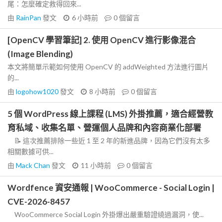
尾：怎麼確定救得回來...
由
RainPan
發文
6 小時前
0
個留言
[OpenCV 學習筆記] 2. 使用 OpenCV 進行影像混合
(Image Blending)
本文將簡單示範如何使用 OpenCV 的 addWeighted 方法進行圖片
的...
由
logohow1020
發文
8 小時前
0
個留言
5 個 WordPress 線上課程 (LMS) 外掛推薦，適合經營教
育私域、收集名單、營運個人品牌和內容商業化部署
📝 這次推薦排除一些近 1 至 2 年的新進品牌，因為它們沒有太多
相關數據可供...
由
Mack Chan
發文
11 小時前
0
個留言
Wordfence 資安通報 | WooCommerce - Social Login |
CVE-2026-8457
WooCommerce Social Login 外掛爆出嚴重驗證繞過漏洞，使...