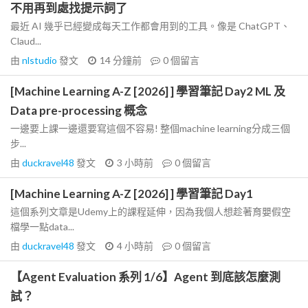
不用再到處找提示詞了
最近 AI 幾乎已經變成每天工作都會用到的工具。像是 ChatGPT、
Claud...
由
nlstudio
發文
14 分鐘前
0
個留言
[Machine Learning A-Z [2026] ] 學習筆記 Day2 ML 及
Data pre-processing 概念
一邊要上課一邊還要寫這個不容易! 整個machine learning分成三個
步...
由
duckravel48
發文
3 小時前
0
個留言
[Machine Learning A-Z [2026] ] 學習筆記 Day1
這個系列文章是Udemy上的課程延伸，因為我個人想趁著育嬰假空
檔學一點data...
由
duckravel48
發文
4 小時前
0
個留言
【Agent Evaluation 系列 1/6】Agent 到底該怎麼測
試？