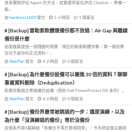
很多團隊評估 Agent 的方法，其實還停留在評估 Chatbot。 準備一
組...
由
hardness1020
發文
5 小時前
1
個留言
# [Backup] 當勒索軟體連備份都不放過：Air Gap 與離線
備份是什麼
前面幾篇提過一個殘酷的現實：現在的勒索軟體攻擊，第一個目標
往往不是你的正式資料，...
由
RainPan
發文
6 小時前
0
個留言
# [Backup] 為什麼備份設備可以塞進 30 倍的資料？聊聊
重複資料刪除（Deduplication）
如果你看過企業級備份設備（例如 Dell PowerProtect DD 系列）...
由
RainPan
發文
6 小時前
0
個留言
# [Backup] 備份界最常被跳過的一步：還原演練，以及
為什麼「沒演練過的備份」等於沒備份
這個系列第4篇聊過「有備份不等於救得回來」，今天把這個主題收