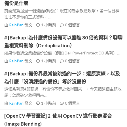
備份是什麼
前面幾篇提過一個殘酷的現實：現在的勒索軟體攻擊，第一個目標
往往不是你的正式資料，...
由
RainPan
發文
1 小時前
0
個留言
# [Backup] 為什麼備份設備可以塞進 30 倍的資料？聊聊
重複資料刪除（Deduplication）
如果你看過企業級備份設備（例如 Dell PowerProtect DD 系列）...
由
RainPan
發文
1 小時前
0
個留言
# [Backup] 備份界最常被跳過的一步：還原演練，以及
為什麼「沒演練過的備份」等於沒備份
這個系列第4篇聊過「有備份不等於救得回來」，今天把這個主題收
尾：怎麼確定救得回來...
由
RainPan
發文
1 小時前
0
個留言
[OpenCV 學習筆記] 2. 使用 OpenCV 進行影像混合
(Image Blending)