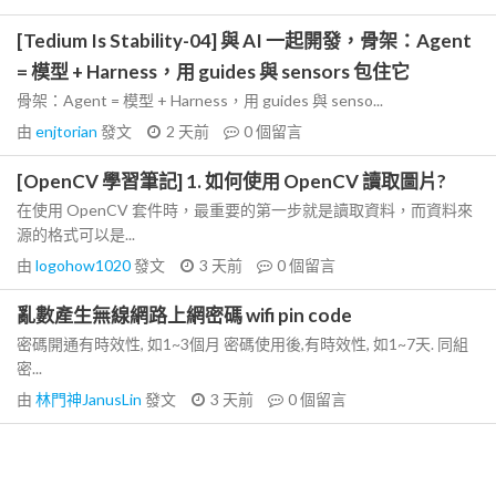
[Tedium Is Stability-04] 與 AI 一起開發，骨架：Agent
= 模型 + Harness，用 guides 與 sensors 包住它
骨架：Agent = 模型 + Harness，用 guides 與 senso...
由
enjtorian
發文
2 天前
0
個留言
[OpenCV 學習筆記] 1. 如何使用 OpenCV 讀取圖片?
在使用 OpenCV 套件時，最重要的第一步就是讀取資料，而資料來
源的格式可以是...
由
logohow1020
發文
3 天前
0
個留言
亂數產生無線網路上網密碼 wifi pin code
密碼開通有時效性, 如1~3個月 密碼使用後,有時效性, 如1~7天. 同組
密...
由
林門神JanusLin
發文
3 天前
0
個留言