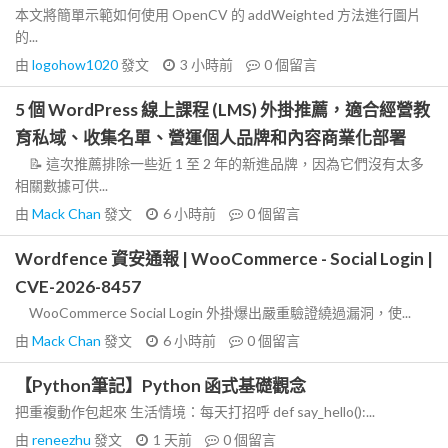
本文將簡單示範如何使用 OpenCV 的 addWeighted 方法進行圖片
的...
由
logohow1020
發文
3 小時前
0
個留言
5 個 WordPress 線上課程 (LMS) 外掛推薦，適合經營教
育私域、收集名單、營運個人品牌和內容商業化部署
📝 這次推薦排除一些近 1 至 2 年的新進品牌，因為它們沒有太多
相關數據可供...
由
Mack Chan
發文
6 小時前
0
個留言
Wordfence 資安通報 | WooCommerce - Social Login |
CVE-2026-8457
WooCommerce Social Login 外掛爆出嚴重驗證繞過漏洞，使...
由
Mack Chan
發文
6 小時前
0
個留言
【Python筆記】Python 函式基礎觀念
把重複動作包起來 生活情境：每天打招呼 def say_hello():...
由
reneezhu
發文
1 天前
0
個留言