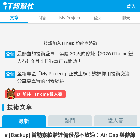
登入
文章
問答
My Project
徵才
聊天
按讚加入 iThelp 粉絲團追蹤
最熱血的技術盛事，連續 30 天的修煉【2026 iThome 鐵
公告
人賽】8 月 1 日賽事正式開啟！
全新專區「My Project」正式上線！邀請你用技術交流，
公告
分享最真實的開發經驗
前往 iThome鐵人賽
技術文章
熱門
鐵人賽
最新
# [Backup] 當勒索軟體連備份都不放過：Air Gap 與離線