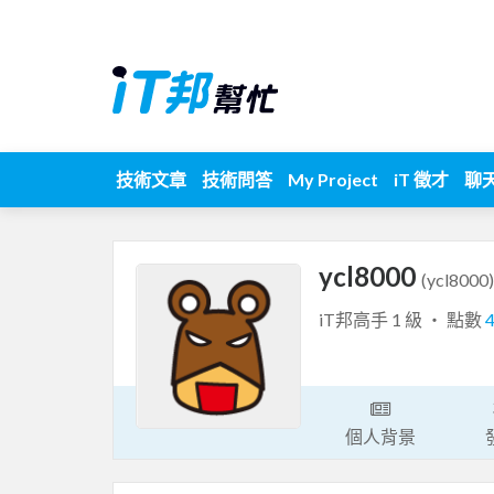
技術文章
技術問答
My Project
iT 徵才
聊
ycl8000
(ycl8000)
iT邦高手 1 級 ‧ 點數
個人背景