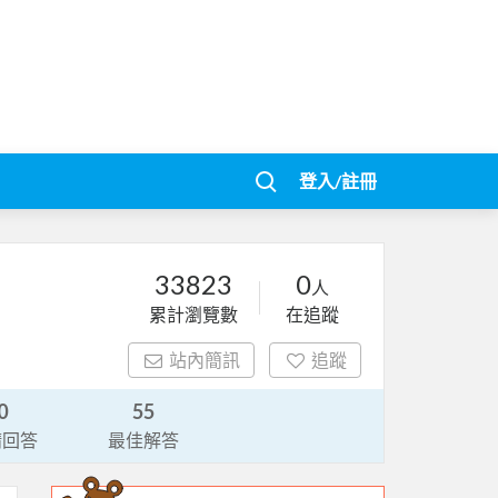
登入/註冊
33823
0
人
累計瀏覽數
在追蹤
站內簡訊
追蹤
0
55
請回答
最佳解答