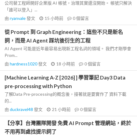
公司替工程師開好企業版 AI 帳號，治理其實還沒開始。 帳號只解決
「誰可以登入」...
由
ryanvale
發文
15 小時前
0
個留言
從 Prompt 到 Graph Engineering：這些不只是新名
詞，而是 AI Agent 踩坑後衍生的工程
AI Agent 可能是近年最容易出現新工程名詞的領域。 我們才剛學會
Prom...
由
hardness1020
發文
18 小時前
0
個留言
[Machine Learning A-Z [2026] ] 學習筆記 Day3 Data
pre-processing with Python
了解Data Pre-processing的概念後，接著就是要實作了 資料下載
的...
由
duckravel48
發文
21 小時前
0
個留言
【分享】台灣團隊開發 免費 AI Prompt 管理網站，終於
不用再到處找提示詞了