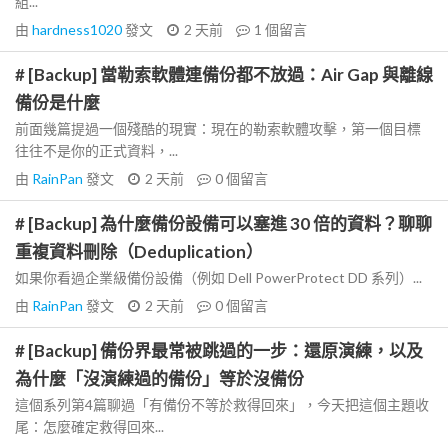
組...
由
hardness1020
發文
2 天前
1
個留言
# [Backup] 當勒索軟體連備份都不放過：Air Gap 與離線
備份是什麼
前面幾篇提過一個殘酷的現實：現在的勒索軟體攻擊，第一個目標
往往不是你的正式資料，...
由
RainPan
發文
2 天前
0
個留言
# [Backup] 為什麼備份設備可以塞進 30 倍的資料？聊聊
重複資料刪除（Deduplication）
如果你看過企業級備份設備（例如 Dell PowerProtect DD 系列）...
由
RainPan
發文
2 天前
0
個留言
# [Backup] 備份界最常被跳過的一步：還原演練，以及
為什麼「沒演練過的備份」等於沒備份
這個系列第4篇聊過「有備份不等於救得回來」，今天把這個主題收
尾：怎麼確定救得回來...