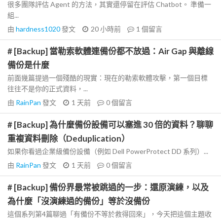
很多團隊評估 Agent 的方法，其實還停留在評估 Chatbot。 準備一
組...
由
hardness1020
發文
20 小時前
1
個留言
# [Backup] 當勒索軟體連備份都不放過：Air Gap 與離線
備份是什麼
前面幾篇提過一個殘酷的現實：現在的勒索軟體攻擊，第一個目標
往往不是你的正式資料，...
由
RainPan
發文
1 天前
0
個留言
# [Backup] 為什麼備份設備可以塞進 30 倍的資料？聊聊
重複資料刪除（Deduplication）
如果你看過企業級備份設備（例如 Dell PowerProtect DD 系列）...
由
RainPan
發文
1 天前
0
個留言
# [Backup] 備份界最常被跳過的一步：還原演練，以及
為什麼「沒演練過的備份」等於沒備份
這個系列第4篇聊過「有備份不等於救得回來」，今天把這個主題收