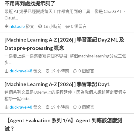
不用再到處找提示詞了
最近 AI 幾乎已經變成每天工作都會用到的工具。像是 ChatGPT、
Claud...
由
nlstudio
發文
16 小時前
0
個留言
[Machine Learning A-Z [2026] ] 學習筆記 Day2 ML 及
Data pre-processing 概念
一邊要上課一邊還要寫這個不容易! 整個machine learning分成三個
步...
由
duckravel48
發文
19 小時前
0
個留言
[Machine Learning A-Z [2026] ] 學習筆記 Day1
這個系列文章是Udemy上的課程延伸，因為我個人想趁著育嬰假空
檔學一點data...
由
duckravel48
發文
19 小時前
0
個留言
【Agent Evaluation 系列 1/6】Agent 到底該怎麼測
試？