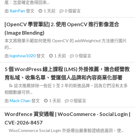
尾：怎麼確定救得回來...
由
RainPan
發文
1 天前
0
個留言
[OpenCV 學習筆記] 2. 使用 OpenCV 進行影像混合
(Image Blending)
本文將簡單示範如何使用 OpenCV 的 addWeighted 方法進行圖片
的...
由
logohow1020
發文
1 天前
0
個留言
5 個 WordPress 線上課程 (LMS) 外掛推薦，適合經營教
育私域、收集名單、營運個人品牌和內容商業化部署
📝 這次推薦排除一些近 1 至 2 年的新進品牌，因為它們沒有太多
相關數據可供...
由
Mack Chan
發文
1 天前
0
個留言
Wordfence 資安通報 | WooCommerce - Social Login |
CVE-2026-8457
WooCommerce Social Login 外掛爆出嚴重驗證繞過漏洞，使...