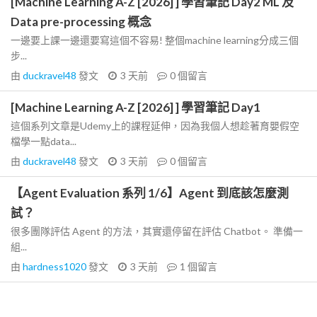
[Machine Learning A-Z [2026] ] 學習筆記 Day2 ML 及
Data pre-processing 概念
一邊要上課一邊還要寫這個不容易! 整個machine learning分成三個
步...
由
duckravel48
發文
3 天前
0
個留言
[Machine Learning A-Z [2026] ] 學習筆記 Day1
這個系列文章是Udemy上的課程延伸，因為我個人想趁著育嬰假空
檔學一點data...
由
duckravel48
發文
3 天前
0
個留言
【Agent Evaluation 系列 1/6】Agent 到底該怎麼測
試？
很多團隊評估 Agent 的方法，其實還停留在評估 Chatbot。 準備一
組...
由
hardness1020
發文
3 天前
1
個留言