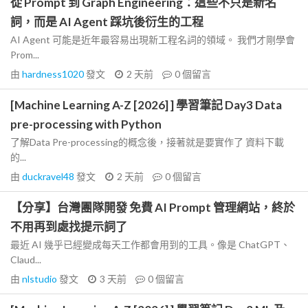
從 Prompt 到 Graph Engineering：這些不只是新名
詞，而是 AI Agent 踩坑後衍生的工程
AI Agent 可能是近年最容易出現新工程名詞的領域。 我們才剛學會
Prom...
由
hardness1020
發文
2 天前
0
個留言
[Machine Learning A-Z [2026] ] 學習筆記 Day3 Data
pre-processing with Python
了解Data Pre-processing的概念後，接著就是要實作了 資料下載
的...
由
duckravel48
發文
2 天前
0
個留言
【分享】台灣團隊開發 免費 AI Prompt 管理網站，終於
不用再到處找提示詞了
最近 AI 幾乎已經變成每天工作都會用到的工具。像是 ChatGPT、
Claud...
由
nlstudio
發文
3 天前
0
個留言