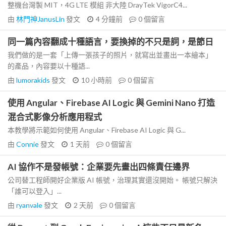
整機台灣製 MIT，4G LTE 模組 非大陸 DrayTek VigorC4...
由
林門神JanusLin
發文
4 分鐘前
0
個留言
同一篇內容翻成十種語言，要換掉的不只是詞，是節日
我們做的是一套「上傳一張孩子的照片，就寫出並畫出一本繪本」
的產品，內容要以十種語...
由
lumorakids
發文
10 小時前
0
個留言
使用 Angular、Firebase AI Logic 與 Gemini Nano 打造
混合式影像分析應用程式
本教學將示範如何使用 Angular、Firebase AI Logic 與 G...
由
Connie
發文
1 天前
0
個留言
AI 協作不是發帳號：企業要先畫出四條責任邊界
公司替工程師開好企業版 AI 帳號，治理其實還沒開始。 帳號只解決
「誰可以登入」...
由
ryanvale
發文
2 天前
0
個留言