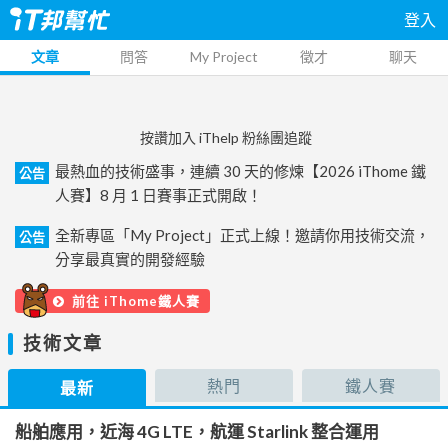
登入
文章
問答
My Project
徵才
聊天
按讚加入 iThelp 粉絲團追蹤
最熱血的技術盛事，連續 30 天的修煉【2026 iThome 鐵
公告
人賽】8 月 1 日賽事正式開啟！
全新專區「My Project」正式上線！邀請你用技術交流，
公告
分享最真實的開發經驗
前往 iThome鐵人賽
技術文章
熱門
鐵人賽
最新
船舶應用，近海 4G LTE，航運 Starlink 整合運用