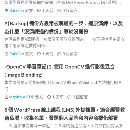
如果你看過企業級備份設備（例如 Dell PowerProtect DD 系列）...
由
RainPan
發文
1 天前
0
個留言
# [Backup] 備份界最常被跳過的一步：還原演練，以及
為什麼「沒演練過的備份」等於沒備份
這個系列第4篇聊過「有備份不等於救得回來」，今天把這個主題收
尾：怎麼確定救得回來...
由
RainPan
發文
1 天前
0
個留言
[OpenCV 學習筆記] 2. 使用 OpenCV 進行影像混合
(Image Blending)
本文將簡單示範如何使用 OpenCV 的 addWeighted 方法進行圖片
的...
由
logohow1020
發文
1 天前
0
個留言
5 個 WordPress 線上課程 (LMS) 外掛推薦，適合經營教
育私域、收集名單、營運個人品牌和內容商業化部署
📝 這次推薦排除一些近 1 至 2 年的新進品牌，因為它們沒有太多