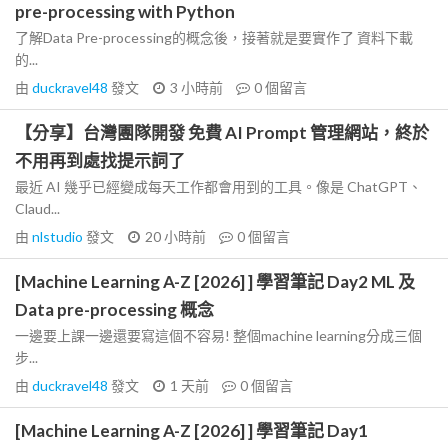
pre-processing with Python
了解Data Pre-processing的概念後，接著就是要實作了 資料下載
的...
由
duckravel48
發文
3 小時前
0
個留言
【分享】台灣團隊開發 免費 AI Prompt 管理網站，終於
不用再到處找提示詞了
最近 AI 幾乎已經變成每天工作都會用到的工具。像是 ChatGPT、
Claud...
由
nlstudio
發文
20 小時前
0
個留言
[Machine Learning A-Z [2026] ] 學習筆記 Day2 ML 及
Data pre-processing 概念
一邊要上課一邊還要寫這個不容易! 整個machine learning分成三個
步...
由
duckravel48
發文
1 天前
0
個留言
[Machine Learning A-Z [2026] ] 學習筆記 Day1