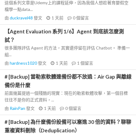
這個系列文章是Udemy上的課程延伸，因為我個人想趁著育嬰假空
檔學一點data...
由
duckravel48
發文
1 天前
0
個留言
【Agent Evaluation 系列 1/6】Agent 到底該怎麼測
試？
很多團隊評估 Agent 的方法，其實還停留在評估 Chatbot。 準備一
組...
由
hardness1020
發文
1 天前
1
個留言
# [Backup] 當勒索軟體連備份都不放過：Air Gap 與離線
備份是什麼
前面幾篇提過一個殘酷的現實：現在的勒索軟體攻擊，第一個目標
往往不是你的正式資料，...
由
RainPan
發文
1 天前
0
個留言
# [Backup] 為什麼備份設備可以塞進 30 倍的資料？聊聊
重複資料刪除（Deduplication）