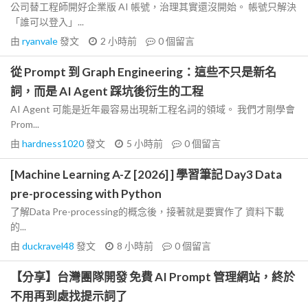
公司替工程師開好企業版 AI 帳號，治理其實還沒開始。 帳號只解決
「誰可以登入」...
由
ryanvale
發文
2 小時前
0
個留言
從 Prompt 到 Graph Engineering：這些不只是新名
詞，而是 AI Agent 踩坑後衍生的工程
AI Agent 可能是近年最容易出現新工程名詞的領域。 我們才剛學會
Prom...
由
hardness1020
發文
5 小時前
0
個留言
[Machine Learning A-Z [2026] ] 學習筆記 Day3 Data
pre-processing with Python
了解Data Pre-processing的概念後，接著就是要實作了 資料下載
的...
由
duckravel48
發文
8 小時前
0
個留言
【分享】台灣團隊開發 免費 AI Prompt 管理網站，終於
不用再到處找提示詞了