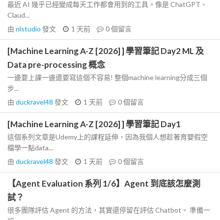
最近 AI 幾乎已經變成每天工作都會用到的工具。像是 ChatGPT、
Claud...
由
nlstudio
發文
1 天前
0
個留言
[Machine Learning A-Z [2026] ] 學習筆記 Day2 ML 及
Data pre-processing 概念
一邊要上課一邊還要寫這個不容易! 整個machine learning分成三個
步...
由
duckravel48
發文
1 天前
0
個留言
[Machine Learning A-Z [2026] ] 學習筆記 Day1
這個系列文章是Udemy上的課程延伸，因為我個人想趁著育嬰假空
檔學一點data...
由
duckravel48
發文
1 天前
0
個留言
【Agent Evaluation 系列 1/6】Agent 到底該怎麼測
試？
很多團隊評估 Agent 的方法，其實還停留在評估 Chatbot。 準備一