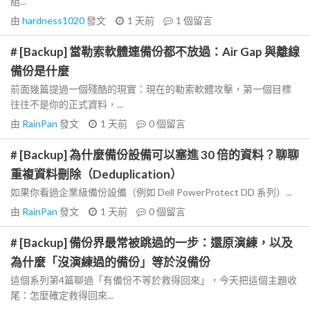
組...
由
hardness1020
發文
1 天前
1
個留言
# [Backup] 當勒索軟體連備份都不放過：Air Gap 與離線
備份是什麼
前面幾篇提過一個殘酷的現實：現在的勒索軟體攻擊，第一個目標
往往不是你的正式資料，...
由
RainPan
發文
1 天前
0
個留言
# [Backup] 為什麼備份設備可以塞進 30 倍的資料？聊聊
重複資料刪除（Deduplication）
如果你看過企業級備份設備（例如 Dell PowerProtect DD 系列）...
由
RainPan
發文
1 天前
0
個留言
# [Backup] 備份界最常被跳過的一步：還原演練，以及
為什麼「沒演練過的備份」等於沒備份
這個系列第4篇聊過「有備份不等於救得回來」，今天把這個主題收
尾：怎麼確定救得回來...