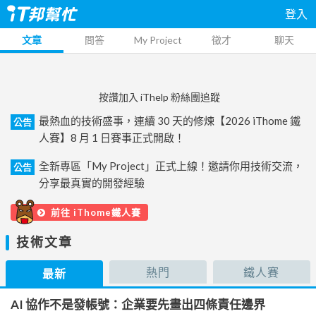
登入
文章
問答
My Project
徵才
聊天
按讚加入 iThelp 粉絲團追蹤
最熱血的技術盛事，連續 30 天的修煉【2026 iThome 鐵
公告
人賽】8 月 1 日賽事正式開啟！
全新專區「My Project」正式上線！邀請你用技術交流，
公告
分享最真實的開發經驗
前往 iThome鐵人賽
技術文章
熱門
鐵人賽
最新
AI 協作不是發帳號：企業要先畫出四條責任邊界