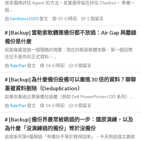
很多團隊評估 Agent 的方法，其實還停留在評估 Chatbot。 準備一
組...
由
hardness1020
發文
15 小時前
1
個留言
# [Backup] 當勒索軟體連備份都不放過：Air Gap 與離線
備份是什麼
前面幾篇提過一個殘酷的現實：現在的勒索軟體攻擊，第一個目標
往往不是你的正式資料，...
由
RainPan
發文
16 小時前
0
個留言
# [Backup] 為什麼備份設備可以塞進 30 倍的資料？聊聊
重複資料刪除（Deduplication）
如果你看過企業級備份設備（例如 Dell PowerProtect DD 系列）...
由
RainPan
發文
16 小時前
0
個留言
# [Backup] 備份界最常被跳過的一步：還原演練，以及
為什麼「沒演練過的備份」等於沒備份
這個系列第4篇聊過「有備份不等於救得回來」，今天把這個主題收