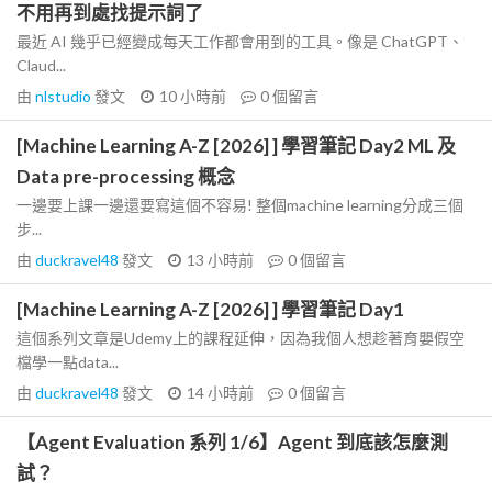
不用再到處找提示詞了
最近 AI 幾乎已經變成每天工作都會用到的工具。像是 ChatGPT、
Claud...
由
nlstudio
發文
10 小時前
0
個留言
[Machine Learning A-Z [2026] ] 學習筆記 Day2 ML 及
Data pre-processing 概念
一邊要上課一邊還要寫這個不容易! 整個machine learning分成三個
步...
由
duckravel48
發文
13 小時前
0
個留言
[Machine Learning A-Z [2026] ] 學習筆記 Day1
這個系列文章是Udemy上的課程延伸，因為我個人想趁著育嬰假空
檔學一點data...
由
duckravel48
發文
14 小時前
0
個留言
【Agent Evaluation 系列 1/6】Agent 到底該怎麼測
試？