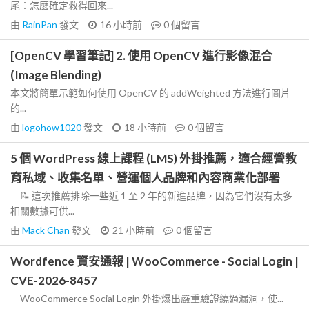
尾：怎麼確定救得回來...
由
RainPan
發文
16 小時前
0
個留言
[OpenCV 學習筆記] 2. 使用 OpenCV 進行影像混合
(Image Blending)
本文將簡單示範如何使用 OpenCV 的 addWeighted 方法進行圖片
的...
由
logohow1020
發文
18 小時前
0
個留言
5 個 WordPress 線上課程 (LMS) 外掛推薦，適合經營教
育私域、收集名單、營運個人品牌和內容商業化部署
📝 這次推薦排除一些近 1 至 2 年的新進品牌，因為它們沒有太多
相關數據可供...
由
Mack Chan
發文
21 小時前
0
個留言
Wordfence 資安通報 | WooCommerce - Social Login |
CVE-2026-8457
WooCommerce Social Login 外掛爆出嚴重驗證繞過漏洞，使...