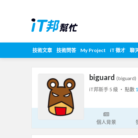
技術文章
技術問答
My Project
iT 徵才
聊
biguard
(biguard)
iT邦新手 5 級 ‧ 點數
個人背景