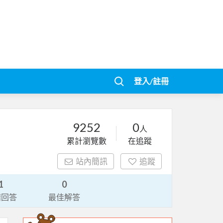
登入/註冊
9252
0
人
累計瀏覽數
在追蹤
站內簡訊
追蹤
1
0
請回答
最佳解答