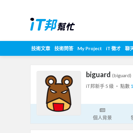
技術文章
技術問答
My Project
iT 徵才
聊
biguard
(biguard)
iT邦新手 5 級 ‧ 點數
個人背景