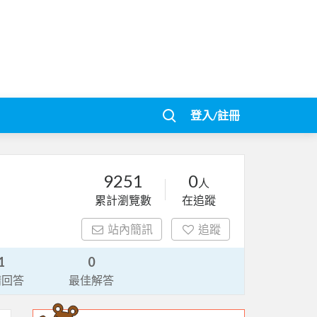
登入/註冊
9251
0
人
累計瀏覽數
在追蹤
站內簡訊
追蹤
1
0
請回答
最佳解答