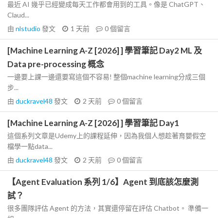
最近 AI 幾乎已經變成每天工作都會用到的工具。像是 ChatGPT、
Claud...
由
nlstudio
發文
1 天前
0
個留言
[Machine Learning A-Z [2026] ] 學習筆記 Day2 ML 及
Data pre-processing 概念
一邊要上課一邊還要寫這個不容易! 整個machine learning分成三個
步...
由
duckravel48
發文
2 天前
0
個留言
[Machine Learning A-Z [2026] ] 學習筆記 Day1
這個系列文章是Udemy上的課程延伸，因為我個人想趁著育嬰假空
檔學一點data...
由
duckravel48
發文
2 天前
0
個留言
【Agent Evaluation 系列 1/6】Agent 到底該怎麼測
試？
很多團隊評估 Agent 的方法，其實還停留在評估 Chatbot。 準備一