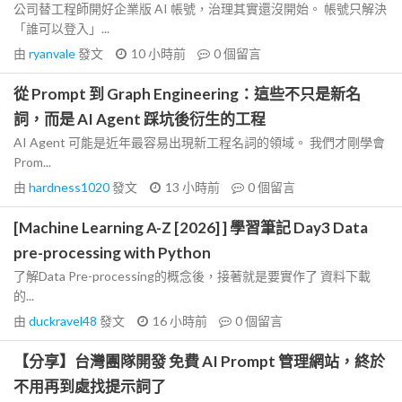
公司替工程師開好企業版 AI 帳號，治理其實還沒開始。 帳號只解決
「誰可以登入」...
由
ryanvale
發文
10 小時前
0
個留言
從 Prompt 到 Graph Engineering：這些不只是新名
詞，而是 AI Agent 踩坑後衍生的工程
AI Agent 可能是近年最容易出現新工程名詞的領域。 我們才剛學會
Prom...
由
hardness1020
發文
13 小時前
0
個留言
[Machine Learning A-Z [2026] ] 學習筆記 Day3 Data
pre-processing with Python
了解Data Pre-processing的概念後，接著就是要實作了 資料下載
的...
由
duckravel48
發文
16 小時前
0
個留言
【分享】台灣團隊開發 免費 AI Prompt 管理網站，終於
不用再到處找提示詞了