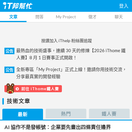
登入
文章
問答
My Project
徵才
聊天
按讚加入 iThelp 粉絲團追蹤
最熱血的技術盛事，連續 30 天的修煉【2026 iThome 鐵
公告
人賽】8 月 1 日賽事正式開啟！
全新專區「My Project」正式上線！邀請你用技術交流，
公告
分享最真實的開發經驗
前往 iThome鐵人賽
技術文章
熱門
鐵人賽
最新
AI 協作不是發帳號：企業要先畫出四條責任邊界