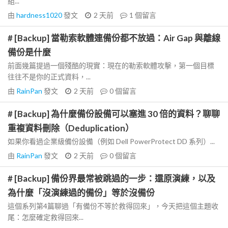
組...
由
hardness1020
發文
2 天前
1
個留言
# [Backup] 當勒索軟體連備份都不放過：Air Gap 與離線
備份是什麼
前面幾篇提過一個殘酷的現實：現在的勒索軟體攻擊，第一個目標
往往不是你的正式資料，...
由
RainPan
發文
2 天前
0
個留言
# [Backup] 為什麼備份設備可以塞進 30 倍的資料？聊聊
重複資料刪除（Deduplication）
如果你看過企業級備份設備（例如 Dell PowerProtect DD 系列）...
由
RainPan
發文
2 天前
0
個留言
# [Backup] 備份界最常被跳過的一步：還原演練，以及
為什麼「沒演練過的備份」等於沒備份
這個系列第4篇聊過「有備份不等於救得回來」，今天把這個主題收
尾：怎麼確定救得回來...