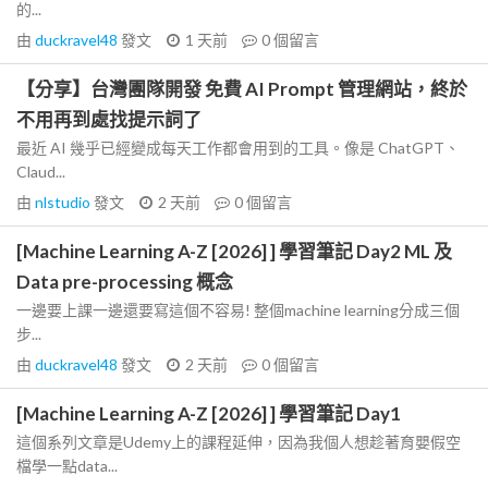
的...
由
duckravel48
發文
1 天前
0
個留言
【分享】台灣團隊開發 免費 AI Prompt 管理網站，終於
不用再到處找提示詞了
最近 AI 幾乎已經變成每天工作都會用到的工具。像是 ChatGPT、
Claud...
由
nlstudio
發文
2 天前
0
個留言
[Machine Learning A-Z [2026] ] 學習筆記 Day2 ML 及
Data pre-processing 概念
一邊要上課一邊還要寫這個不容易! 整個machine learning分成三個
步...
由
duckravel48
發文
2 天前
0
個留言
[Machine Learning A-Z [2026] ] 學習筆記 Day1
這個系列文章是Udemy上的課程延伸，因為我個人想趁著育嬰假空
檔學一點data...