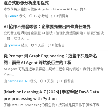
混合式影像分析應用程式
本教學將示範如何使用 Angular、Firebase AI Logic 與 G...
由
Connie
發文
12 小時前
0
個留言
AI 協作不是發帳號：企業要先畫出四條責任邊界
公司替工程師開好企業版 AI 帳號，治理其實還沒開始。 帳號只解決
「誰可以登入」...
由
ryanvale
發文
1 天前
0
個留言
從 Prompt 到 Graph Engineering：這些不只是新名
詞，而是 AI Agent 踩坑後衍生的工程
AI Agent 可能是近年最容易出現新工程名詞的領域。 我們才剛學會
Prom...
由
hardness1020
發文
1 天前
0
個留言
[Machine Learning A-Z [2026] ] 學習筆記 Day3 Data
pre-processing with Python
了解Data Pre-processing的概念後，接著就是要實作了 資料下載