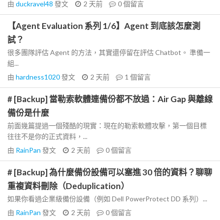
由
duckravel48
發文
2 天前
0
個留言
【Agent Evaluation 系列 1/6】Agent 到底該怎麼測
試？
很多團隊評估 Agent 的方法，其實還停留在評估 Chatbot。 準備一
組...
由
hardness1020
發文
2 天前
1
個留言
# [Backup] 當勒索軟體連備份都不放過：Air Gap 與離線
備份是什麼
前面幾篇提過一個殘酷的現實：現在的勒索軟體攻擊，第一個目標
往往不是你的正式資料，...
由
RainPan
發文
2 天前
0
個留言
# [Backup] 為什麼備份設備可以塞進 30 倍的資料？聊聊
重複資料刪除（Deduplication）
如果你看過企業級備份設備（例如 Dell PowerProtect DD 系列）...
由
RainPan
發文
2 天前
0
個留言