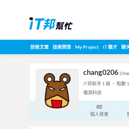
技術文章
技術問答
My Project
iT 徵才
聊
chang0206
(cha
iT邦新手 1 級 ‧ 點數
儀測科技
個人背景