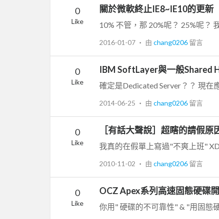
關於微軟終止IE8~IE10的更新
0
Like
2016-01-07
‧ 由
chang0206
留言
IBM SoftLayer與一般Shared
0
Like
確定是Dedicated Server？
2014-06-25
‧ 由
chang0206
留言
［有話大聲說］超瞎的請假原
0
Like
我真的在假單上寫過"不爽上班" X
2010-11-02
‧ 由
chang0206
留言
OCZ Apex系列高速固態硬
0
Like