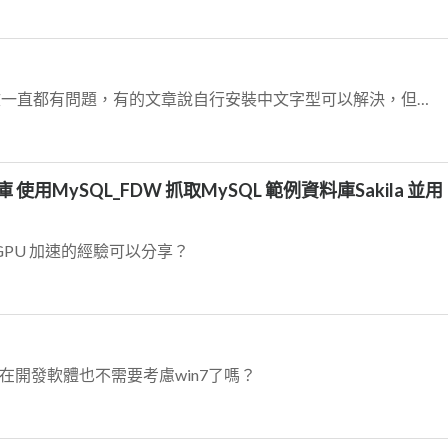
內建的 nextcloud office 在處理中文一直都有問題，有的文章說自行安裝中文字型可以解決，但是docker 版本要安裝自行，需要修改一個路徑，可是我...
庫 使用MySQL_FDW 抓取MySQL 範例資料庫Sakila 並用
使用GPU 加速的經驗可以分享？
現在開發軟體也不需要考慮win7了嗎？