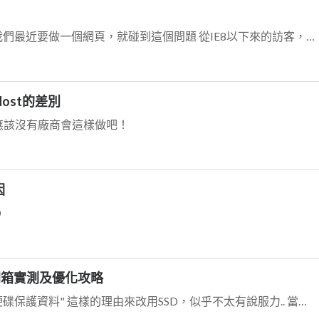
10% 不管，那 20%呢？ 25%呢？ 我們最近要做一個網頁，就碰到這個問題 從IE8以下來的訪客，流量佔了將近20% 可能因為我們的客戶很多是公家機關的關係...
 Host的差別
？ 現在應該沒有廠商會這樣做吧！
因
D
碟開箱實測及優化攻略
你用" 硬碟的不可靠性" & "用固態硬碟保護資料" 這樣的理由來改用SSD，似乎不太有說服力.. 當然，SSD...