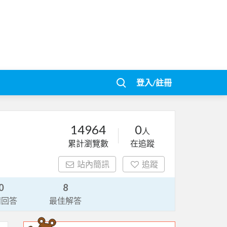
登入/註冊
14964
0
人
累計瀏覽數
在追蹤
站內簡訊
追蹤
0
8
請回答
最佳解答