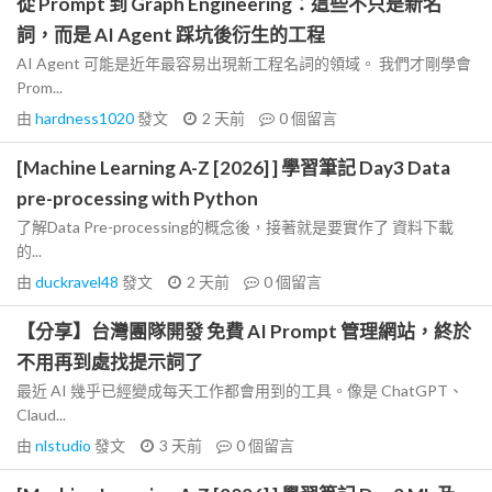
從 Prompt 到 Graph Engineering：這些不只是新名
詞，而是 AI Agent 踩坑後衍生的工程
AI Agent 可能是近年最容易出現新工程名詞的領域。 我們才剛學會
Prom...
由
hardness1020
發文
2 天前
0
個留言
[Machine Learning A-Z [2026] ] 學習筆記 Day3 Data
pre-processing with Python
了解Data Pre-processing的概念後，接著就是要實作了 資料下載
的...
由
duckravel48
發文
2 天前
0
個留言
【分享】台灣團隊開發 免費 AI Prompt 管理網站，終於
不用再到處找提示詞了
最近 AI 幾乎已經變成每天工作都會用到的工具。像是 ChatGPT、
Claud...
由
nlstudio
發文
3 天前
0
個留言