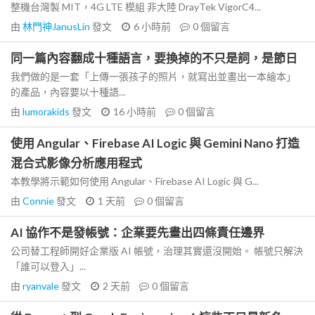
整機台灣製 MIT，4G LTE 模組 非大陸 DrayTek VigorC4...
由
林門神JanusLin
發文
6 小時前
0
個留言
同一篇內容翻成十種語言，要換掉的不只是詞，是節日
我們做的是一套「上傳一張孩子的照片，就寫出並畫出一本繪本」
的產品，內容要以十種語...
由
lumorakids
發文
16 小時前
0
個留言
使用 Angular、Firebase AI Logic 與 Gemini Nano 打造
混合式影像分析應用程式
本教學將示範如何使用 Angular、Firebase AI Logic 與 G...
由
Connie
發文
1 天前
0
個留言
AI 協作不是發帳號：企業要先畫出四條責任邊界
公司替工程師開好企業版 AI 帳號，治理其實還沒開始。 帳號只解決
「誰可以登入」...
由
ryanvale
發文
2 天前
0
個留言