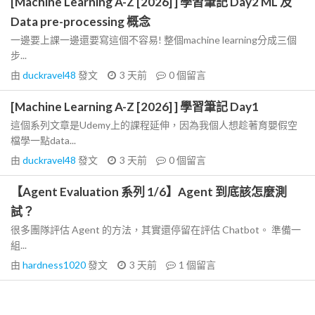
[Machine Learning A-Z [2026] ] 學習筆記 Day2 ML 及
Data pre-processing 概念
一邊要上課一邊還要寫這個不容易! 整個machine learning分成三個
步...
由
duckravel48
發文
3 天前
0
個留言
[Machine Learning A-Z [2026] ] 學習筆記 Day1
這個系列文章是Udemy上的課程延伸，因為我個人想趁著育嬰假空
檔學一點data...
由
duckravel48
發文
3 天前
0
個留言
【Agent Evaluation 系列 1/6】Agent 到底該怎麼測
試？
很多團隊評估 Agent 的方法，其實還停留在評估 Chatbot。 準備一
組...
由
hardness1020
發文
3 天前
1
個留言