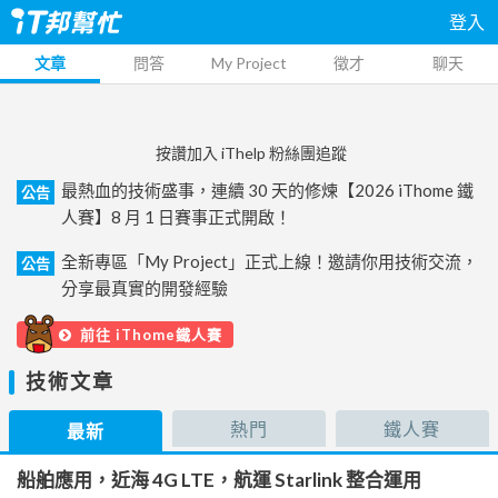
登入
文章
問答
My Project
徵才
聊天
按讚加入 iThelp 粉絲團追蹤
最熱血的技術盛事，連續 30 天的修煉【2026 iThome 鐵
公告
人賽】8 月 1 日賽事正式開啟！
全新專區「My Project」正式上線！邀請你用技術交流，
公告
分享最真實的開發經驗
前往 iThome鐵人賽
技術文章
熱門
鐵人賽
最新
船舶應用，近海 4G LTE，航運 Starlink 整合運用